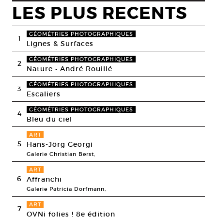
LES PLUS RECENTS
GÉOMÉTRIES PHOTOGRAPHIQUES
1
Lignes & Surfaces
GÉOMÉTRIES PHOTOGRAPHIQUES
2
Nature • André Rouillé
GÉOMÉTRIES PHOTOGRAPHIQUES
3
Escaliers
GÉOMÉTRIES PHOTOGRAPHIQUES
4
Bleu du ciel
ART
5
Hans-Jörg Georgi
Galerie Christian Berst,
ART
6
Affranchi
Galerie Patricia Dorfmann,
ART
7
OVNi folies ! 8e édition