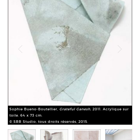
,
So
Acr
Sophie Bueno-Boutellier,
Grateful Ganesh
, 2011. Acrylique sur
© S
toile. 64 x 73 cm.
© SBB Studio, tous droits réservés, 2015.