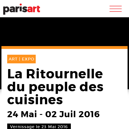
m
ART |
EXPO
La Ritournelle
du peuple des
cuisines
24 Mai
-
02 Juil 2016
Vernissage le 23 Mai 2016