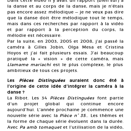
Dans cette vidéo il y avait un rapport (bien sûr) à
la danse et au corps de la danse, mais je n’étais
pas encore assez mélodique — je ne veux pas dire
que la danse doit être mélodique tout le temps,
mais dans ces recherches par rapport à la vidéo
et par rapport à la perception du corps, la
mélodie est nécessaire.
Par la suite, en 2003, 2005 et 2008, j’ai passé la
caméra à Gilles Jobin, Olga Mesa et Cristina
Hoyos et j’ai fait plusieurs essais. J’ai beaucoup
pratiqué la « vision » de cette caméra, mais
Llamame mariachi
est le plus complexe, le plus
ambitieux de tous ces projets.
Les
Pièces Distinguées
auraient donc été à
l’origine de cette idée d’intégrer la caméra à la
danse ?
La Ribot. Les 34
Pièces Distinguées
font partie
d’un projet global qui continue encore
aujourd’hui. L’année prochaine je commence une
nouvelle série avec la
Pièce n° 35
… Les thèmes et
la forme de chaque série évoluent dans la durée.
Avec
Pa amb tomaquet
et l’utilisation de la vidéo,