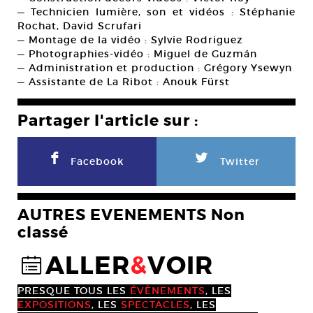
— Technicien lumière, son et vidéos : Stéphanie
Rochat, David Scrufari
— Montage de la vidéo : Sylvie Rodriguez
— Photographies-vidéo : Miguel de Guzmán
— Administration et production : Grégory Ysewyn
— Assistante de La Ribot : Anouk Fürst
Partager l'article sur :
F
L
Facebook
Twitter
AUTRES EVENEMENTS Non
classé
ALLER
&
VOIR
@
PRESQUE TOUS LES
ÉVÈNEMENTS
, LES
EXPOSITIONS
, LES
SPECTACLES
, LES