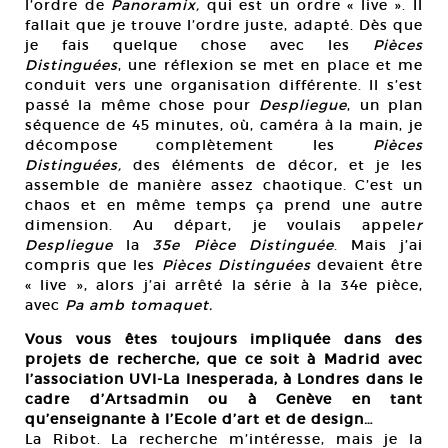
l’ordre de
Panoramix,
qui est un ordre « live ». Il
fallait que je trouve l’ordre juste, adapté. Dès que
je fais quelque chose avec les
Pièces
Distinguées
, une réflexion se met en place et me
conduit vers une organisation différente. Il s’est
passé la même chose pour
Despliegue
, un plan
séquence de 45 minutes, où, caméra à la main, je
décompose complètement les
Pièces
Distinguées,
des éléments de décor, et je les
assemble de manière assez chaotique. C’est un
chaos et en même temps ça prend une autre
dimension. Au départ, je voulais appele
r
Despliegue
la
35e Pièce Distinguée
. Mais j’ai
compris que les
Pièces Distinguées
devaient être
« live », alors j’ai arrêté la série à la 34e pièce,
avec
Pa amb tomaquet.
Vous vous êtes toujours impliquée dans des
projets de recherche, que ce soit à Madrid avec
l’association UVI-La Inesperada, à Londres dans le
cadre d’Artsadmin ou à Genève en tant
qu’enseignante à l’Ecole d’art et de design…
La Ribot. La recherche m’intéresse, mais je la