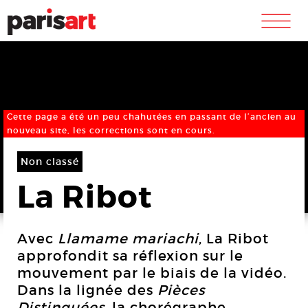
m
Cette page a été un peu chahutées en passant de l’ancien au
nouveau site, les corrections sont en cours.
Non classé
La Ribot
Avec
Llamame mariachi
, La Ribot
approfondit sa réflexion sur le
mouvement par le biais de la vidéo.
Dans la lignée des
Pièces
Distinguées
, la chorégraphe