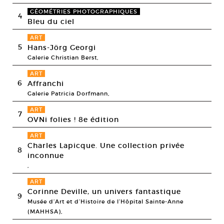
GÉOMÉTRIES PHOTOGRAPHIQUES
4
Bleu du ciel
ART
5
Hans-Jörg Georgi
Galerie Christian Berst,
ART
6
Affranchi
Galerie Patricia Dorfmann,
ART
7
OVNi folies ! 8e édition
ART
Charles Lapicque. Une collection privée
8
inconnue
,
ART
Corinne Deville, un univers fantastique
9
Musée d’Art et d’Histoire de l’Hôpital Sainte-Anne
(MAHHSA),