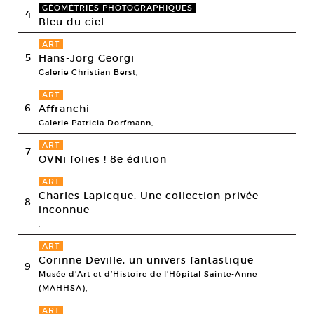
GÉOMÉTRIES PHOTOGRAPHIQUES
4
Bleu du ciel
ART
5
Hans-Jörg Georgi
Galerie Christian Berst,
ART
6
Affranchi
Galerie Patricia Dorfmann,
ART
7
OVNi folies ! 8e édition
ART
Charles Lapicque. Une collection privée
8
inconnue
,
ART
Corinne Deville, un univers fantastique
9
Musée d’Art et d’Histoire de l’Hôpital Sainte-Anne
(MAHHSA),
ART