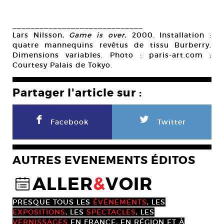
_____________________________
Lars Nilsson,
Game is over
, 2000. Installation :
quatre mannequins revêtus de tissu Burberry.
Dimensions variables. Photo : paris-art.com ;
Courtesy Palais de Tokyo.
Partager l'article sur :
F
L
Facebook
Twitter
AUTRES EVENEMENTS ÉDITOS
ALLER
&
VOIR
@
PRESQUE TOUS LES
ÉVÈNEMENTS
, LES
EXPOSITIONS
, LES
SPECTACLES
, LES
VERNISSAGES
EN FRANCE, EN RÉGION ET À