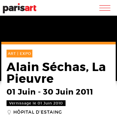
m
ART |
EXPO
Alain Séchas, La
Pieuvre
01 Juin
-
30 Juin 2011
Vernissage le 01 Juin 2010
HÔPITAL D’ESTAING
_