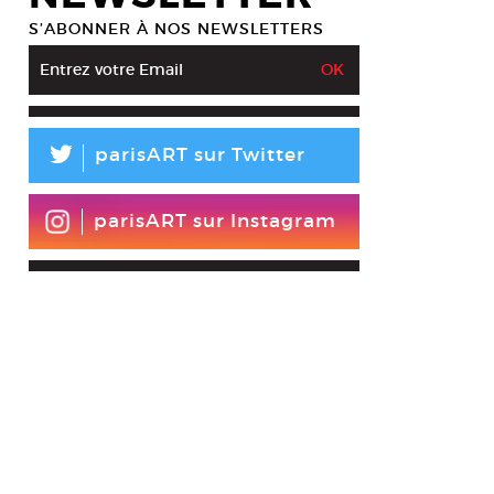
S’ABONNER À NOS NEWSLETTERS
L
parisART sur Twitter
l Duchamp, Le Grand Verre (La Mariée mise à nu par ses célibataires, mêm
 sur feuille de plomb, fil de plomb, poussière et vernis sur plaques de ve
minium, bois, acier
parisART sur Instagram
esy Moderna Museet, Stockholm, © succession Marcel Duchamp / ADAGP