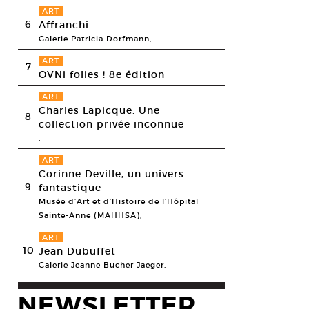
ART
6
Affranchi
Galerie Patricia Dorfmann,
ART
7
OVNi folies ! 8e édition
ART
Charles Lapicque. Une
8
collection privée inconnue
,
ART
Corinne Deville, un univers
9
fantastique
Musée d’Art et d’Histoire de l’Hôpital
Sainte-Anne (MAHHSA),
ART
10
Jean Dubuffet
Galerie Jeanne Bucher Jaeger,
NEWSLETTER