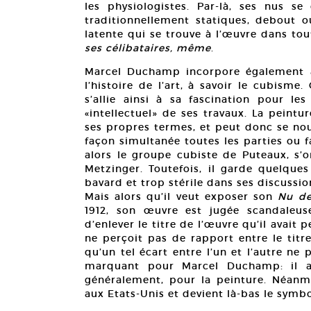
les physiologistes. Par-là, ses nus s
traditionnellement statiques, debout ou
latente qui se trouve à l’œuvre dans tou
ses célibataires, même
.
Marcel Duchamp incorpore également à 
l’histoire de l’art, à savoir le cubism
s’allie ainsi à sa fascination pour le
«intellectuel» de ses travaux. La peintur
ses propres termes, et peut donc se nou
façon simultanée toutes les parties ou
alors le groupe cubiste de Puteaux, s’o
Metzinger. Toutefois, il garde quelque
bavard et trop stérile dans ses discussio
Mais alors qu’il veut exposer son
Nu de
1912, son œuvre est jugée scandaleu
d’enlever le titre de l’œuvre qu’il avait p
ne perçoit pas de rapport entre le titre
qu’un tel écart entre l’un et l’autre ne 
marquant pour Marcel Duchamp: il a
généralement, pour la peinture. Néanm
aux Etats-Unis et devient là-bas le symb