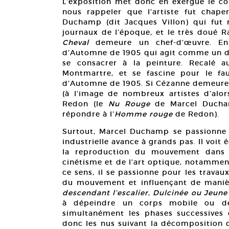
L’exposition met donc en exergue le con
nous rappeler que l’artiste fut chap
Duchamp (dit Jacques Villon) qui fut n
journaux de l’époque, et le très doué 
Cheval
demeure un chef-d’œuvre. En r
d’Automne de 1905 qui agit comme un dé
se consacrer à la peinture. Recalé 
Montmartre, et se fascine pour le f
d’Automne de 1905. Si Cézanne demeure 
(à l’image de nombreux artistes d’alor
Redon (le
Nu Rouge
de Marcel Duchamp
répondre à l’
Homme rouge
de Redon).
Surtout, Marcel Duchamp se passionne p
industrielle avance à grands pas. Il voit 
la reproduction du mouvement dans l
cinétisme et de l’art optique, notammen
ce sens, il se passionne pour les trava
du mouvement et influençant de manièr
descendant l’escalier
,
Dulcinée ou Jeune
à dépeindre un corps mobile ou de
simultanément les phases successives
donc les nus suivant la décomposition 