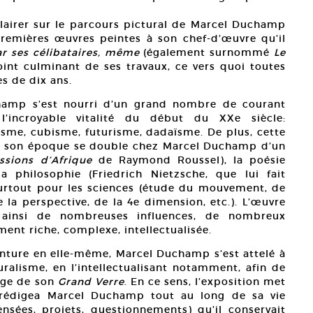
clairer sur le parcours pictural de Marcel Duchamp
 premières œuvres peintes à son chef-d’œuvre qu’il
ar ses célibataires, même
(également surnommé
Le
int culminant de ses travaux, ce vers quoi toutes
s de dix ans.
hamp s’est nourri d’un grand nombre de courant
l’incroyable vitalité du début du XXe siècle:
sme, cubisme, futurisme, dadaïsme. De plus, cette
 de son époque se double chez Marcel Duchamp d’un
ssions d’Afrique
de Raymond Roussel), la poésie
a philosophie (Friedrich Nietzsche, que lui fait
surtout pour les sciences (étude du mouvement, de
 la perspective, de la 4e dimension, etc.). L’œuvre
ainsi de nombreuses influences, de nombreux
ment riche, complexe, intellectualisée.
einture en elle-même, Marcel Duchamp s’est attelé à
uralisme, en l’intellectualisant notamment, afin de
mage de son
Grand Verre
. En ce sens, l’exposition met
 rédigea Marcel Duchamp tout au long de sa vie
nsées, projets, questionnements) qu’il conservait