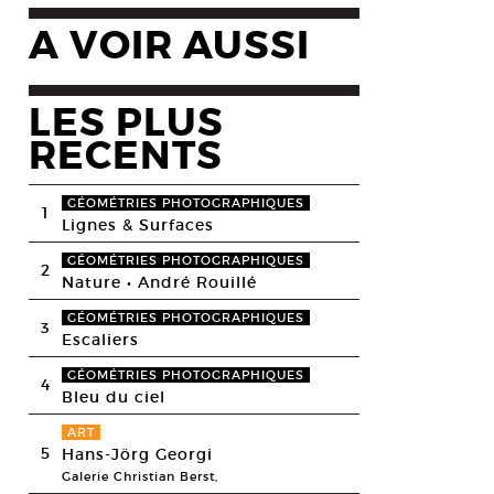
A VOIR AUSSI
LES PLUS
RECENTS
GÉOMÉTRIES PHOTOGRAPHIQUES
1
Lignes & Surfaces
GÉOMÉTRIES PHOTOGRAPHIQUES
2
Nature • André Rouillé
GÉOMÉTRIES PHOTOGRAPHIQUES
3
Escaliers
GÉOMÉTRIES PHOTOGRAPHIQUES
4
Bleu du ciel
ART
5
Hans-Jörg Georgi
Galerie Christian Berst,