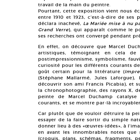
travail de la main du peintre.
Pourtant, cette exposition vient nous é
entre 1910 et 1923, c’est-à-dire de ses
déclara inachevé,
La Mariée mise à nu p
Grand Verre
), qui apparaît comme le po
ses recherches ont convergé pendant prè
En effet, on découvre que Marcel Duc
artistiques, témoignant en cela de 
postimpressionnisme, symbolisme, fauvi
curiosité pour les différents courants
goût certain pour la littérature (
Impre
(Stéphane Mallarmé, Jules Laforgue), l
découvrir son ami Francis Picabia), et 
la chronophotographie, des rayons X, de
peinte de Marcel Duchamp catalyse 
courants, et se montre par-là incroyable
Car plutôt que de vouloir détruire la p
essayer de la faire sortir du simple nat
donner lieu à des «œuvres-idées», à l’i
en avant les innombrables notes que
(croquis, plans, schémas, fragments, pe