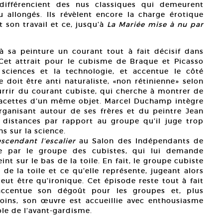
e différencient des nus classiques qui demeurent
 allongés. Ils révèlent encore la charge érotique
t son travail et ce, jusqu’à
La Mariée mise à nu par
sa peinture un courant tout à fait décisif dans
e. Cet attrait pour le cubisme de Braque et Picasso
s sciences et la technologie, et accentue le côté
e doit être anti naturaliste, «non rétinienne» selon
rrir du courant cubiste, qui cherche à montrer de
 facettes d’un même objet. Marcel Duchamp intègre
rganisant autour de ses frères et du peintre Jean
s distances par rapport au groupe qu’il juge trop
ns sur la science.
scendant l’escalier
au Salon des Indépendants de
se par le groupe des cubistes, qui lui demande
eint sur le bas de la toile. En fait, le groupe cubiste
 de la toile et ce qu’elle représente, jugeant alors
peut être qu’ironique. Cet épisode reste tout à fait
ccentue son dégoût pour les groupes et, plus
oins, son œuvre est accueillie avec enthousiasme
ole de l’avant-gardisme.