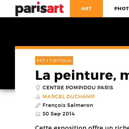
ART
PHOT
ART |
CRITIQUE
La peinture,
CENTRE POMPIDOU PARIS
_
MARCEL DUCHAMP
S
François Salmeron
P
30 Sep 2014
@
Cette exposition offre un ric