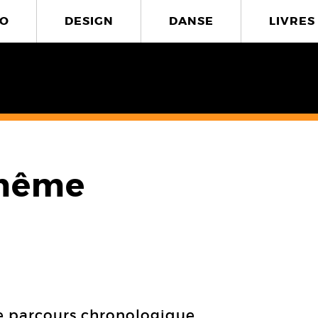
O
DESIGN
DANSE
LIVRES
 même
he parcours chronologique