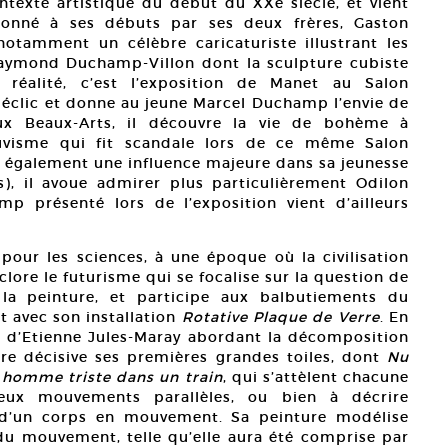
texte artistique du début du XXe siècle, et vient
eronné à ses débuts par ses deux frères, Gaston
otamment un célèbre caricaturiste illustrant les
Raymond Duchamp-Villon dont la sculpture cubiste
éalité, c’est l’exposition de Manet au Salon
clic et donne au jeune Marcel Duchamp l’envie de
aux Beaux-Arts, il découvre la vie de bohème à
auvisme qui fit scandale lors de ce même Salon
également une influence majeure dans sa jeunesse
s), il avoue admirer plus particulièrement Odilon
 présenté lors de l’exposition vient d’ailleurs
our les sciences, à une époque où la civilisation
éclore le futurisme qui se focalise sur la question de
a peinture, et participe aux balbutiements du
t avec son installation
Rotative Plaque de Verre
. En
ux d’Etienne Jules-Maray abordant la décomposition
e décisive ses premières grandes toiles, dont
Nu
 homme triste dans un train
, qui s’attèlent chacune
ux mouvements parallèles, ou bien à décrire
 d’un corps en mouvement. Sa peinture modélise
du mouvement, telle qu’elle aura été comprise par