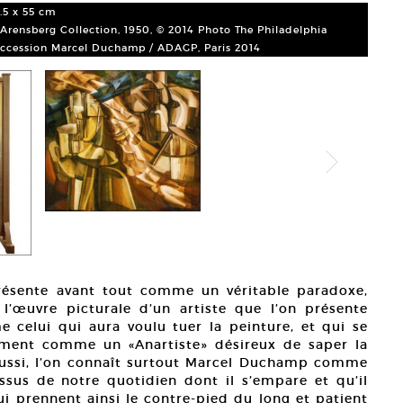
9.5 x 55 cm
Arensberg Collection, 1950, © 2014 Photo The Philadelphia
succession Marcel Duchamp / ADAGP, Paris 2014
Marce
Huile
d’alu
Court
résente avant tout comme un véritable paradoxe,
l’œuvre picturale d’un artiste que l’on présente
me celui qui aura voulu tuer la peinture, et qui se
uement comme un «Anartiste» désireux de saper la
ussi, l’on connaît surtout Marcel Duchamp comme
ssus de notre quotidien dont il s’empare et qu’il
ui prennent ainsi le contre-pied du long et patient