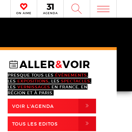
m
W
ON AIME
AGENDA
ALLER
&
VOIR
@
PRESQUE TOUS LES
ÉVÈNEMENTS
,
LES
EXPOSITIONS
, LES
SPECTACLES
,
LES
VERNISSAGES
EN FRANCE, EN
RÉGION ET À PARIS.
,
VOIR L'AGENDA
,
TOUS LES EDITOS