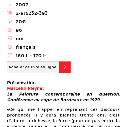
@
2007
2
2-915232-393
\
20€
E
96
Z
oui
4
français
}
160 L - 170 H
b
Acheter ce livre en ligne
Présentation
Marcelin Pleynet
La Peinture contemporaine en question.
Conférence au capc de Bordeaux en 1979
«Ce qui me frappe, en reprenant ces discours
prononcés il y aura bientôt trente ans, c’est
d’abord la richesse, la force (pour ne pas écrire la
violence saine) et la complexité de ce qui se