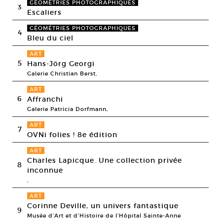
GÉOMÉTRIES PHOTOGRAPHIQUES
3
Escaliers
GÉOMÉTRIES PHOTOGRAPHIQUES
4
Bleu du ciel
ART
5
Hans-Jörg Georgi
Galerie Christian Berst,
ART
6
Affranchi
Galerie Patricia Dorfmann,
ART
7
OVNi folies ! 8e édition
ART
Charles Lapicque. Une collection privée
8
inconnue
,
ART
Corinne Deville, un univers fantastique
9
Musée d’Art et d’Histoire de l’Hôpital Sainte-Anne