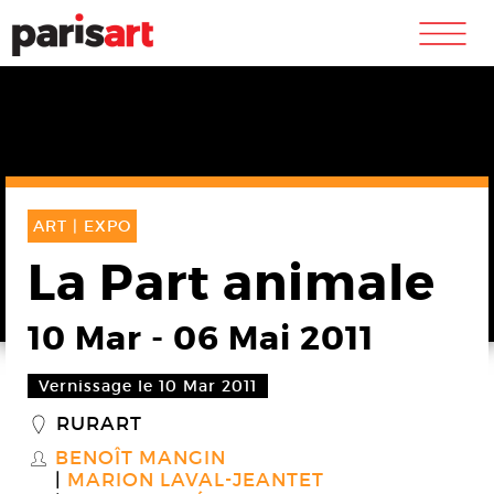
m
ART |
EXPO
La Part animale
10 Mar
-
06 Mai 2011
Vernissage le 10 Mar 2011
RURART
_
BENOÎT MANGIN
S
MARION LAVAL-JEANTET