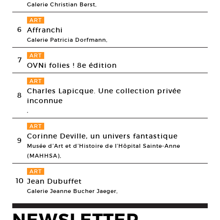
Galerie Christian Berst,
ART
6
Affranchi
Galerie Patricia Dorfmann,
ART
7
OVNi folies ! 8e édition
ART
Charles Lapicque. Une collection privée
8
inconnue
,
ART
Corinne Deville, un univers fantastique
9
Musée d’Art et d’Histoire de l’Hôpital Sainte-Anne
(MAHHSA),
ART
10
Jean Dubuffet
Galerie Jeanne Bucher Jaeger,