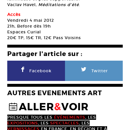
Vaclav Havel,
Méditations d’été
.
Accès
Vendredi 4 mai 2012
21h, Before dès 19h
Espaces Curial
20€ TP, 15€ TR, 12€ Pass Voisins
Partager l'article sur :
F
L
Facebook
Twitter
AUTRES EVENEMENTS ART
ALLER
&
VOIR
@
PRESQUE TOUS LES
ÉVÈNEMENTS
, LES
EXPOSITIONS
, LES
SPECTACLES
, LES
VERNISSAGES
EN FRANCE, EN RÉGION ET À