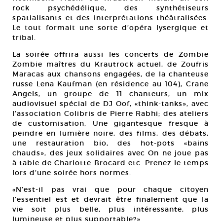
rock psychédélique, des synthétiseurs
spatialisants et des interprétations théâtralisées.
Le tout formait une sorte d’opéra lysergique et
tribal.
La soirée offrira aussi les concerts de Zombie
Zombie maîtres du Krautrock actuel, de Zoufris
Maracas aux chansons engagées, de la chanteuse
russe Lena Kaufman (en résidence au 104), Crane
Angels, un groupe de 11 chanteurs, un mix
audiovisuel spécial de DJ Oof, «think-tanks», avec
l’association Colibris de Pierre Rabhi; des ateliers
de customisation, Une gigantesque fresque à
peindre en lumière noire, des films, des débats,
une restauration bio, des hot-pots «bains
chauds», des jeux solidaires avec On ne joue pas
à table de Charlotte Brocard etc. Prenez le temps
lors d’une soirée hors normes.
«N’est-il pas vrai que pour chaque citoyen
l’essentiel est et devrait être finalement que la
vie soit plus belle, plus intéressante, plus
lumineuse et plus supportable?»