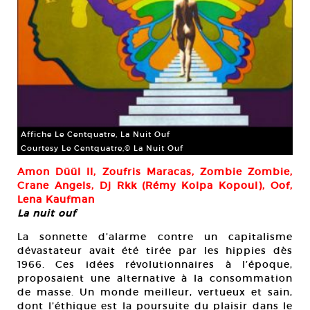
Affiche Le Centquatre, La Nuit Ouf
Courtesy Le Centquatre,© La Nuit Ouf
Amon Düül II, Zoufris Maracas, Zombie Zombie,
Crane Angels, Dj Rkk (Rémy Kolpa Kopoul), Oof,
Lena Kaufman
La nuit ouf
La sonnette d’alarme contre un capitalisme
dévastateur avait été tirée par les hippies dès
1966. Ces idées révolutionnaires à l’époque,
proposaient une alternative à la consommation
de masse. Un monde meilleur, vertueux et sain,
dont l’éthique est la poursuite du plaisir dans le