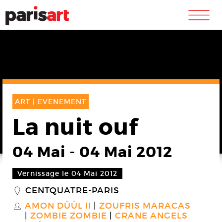
m
ART |
EVENEMENT
La nuit ouf
04 Mai
-
04 Mai 2012
Vernissage le 04 Mai 2012
CENTQUATRE-PARIS
_
AMON DÜÜL II
ZOUFRIS MARACAS
S
ZOMBIE ZOMBIE
CRANE ANGELS