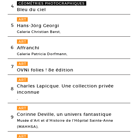
GÉOMÉTRIES PHOTOGRAPHIQUES
4
Bleu du ciel
ART
5
Hans-Jörg Georgi
Galerie Christian Berst,
ART
6
Affranchi
Galerie Patricia Dorfmann,
ART
7
OVNi folies ! 8e édition
ART
Charles Lapicque. Une collection privée
8
inconnue
,
ART
Corinne Deville, un univers fantastique
9
Musée d’Art et d’Histoire de l’Hôpital Sainte-Anne
(MAHHSA),
ART