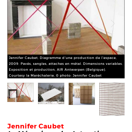
Jennifer Caubet, Diagramme d’une production de l’espace,
2009. Pavés, sangles, attaches en métal. Dimensions variables.
Jen
Exposition et production, AIR Antwerpen (Belgique).
alu
Courtesy la Maréchalerie, © photo: Jennifer Caubet
per
mme
ven
Cou
Ho
ique
c
Jennifer Caubet