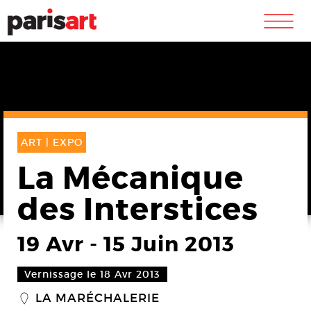
m
ART |
EXPO
La Mécanique
des Interstices
19 Avr
-
15 Juin 2013
Vernissage le 18 Avr 2013
LA MARÉCHALERIE
_