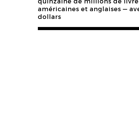
quinzaine de millions de livr
américaines et anglaises — a
dollars