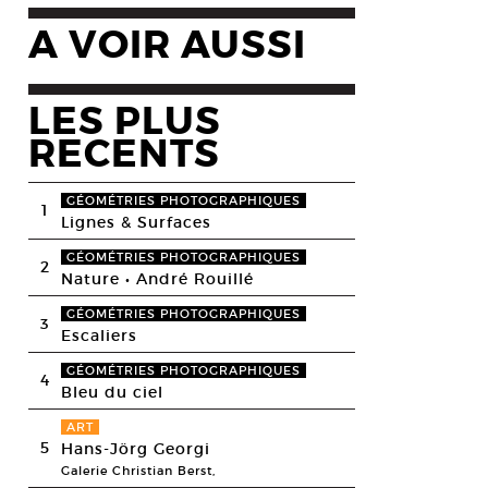
A VOIR AUSSI
LES PLUS
RECENTS
GÉOMÉTRIES PHOTOGRAPHIQUES
1
Lignes & Surfaces
GÉOMÉTRIES PHOTOGRAPHIQUES
2
Nature • André Rouillé
GÉOMÉTRIES PHOTOGRAPHIQUES
3
Escaliers
GÉOMÉTRIES PHOTOGRAPHIQUES
4
Bleu du ciel
ART
5
Hans-Jörg Georgi
Galerie Christian Berst,