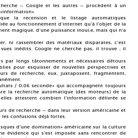
cherche — Google et les autres — procèdent à un
’«information».
ue la recension et le listage automatiques
liée au fonctionnement d’internet qu’à l’objet de la
ment magique, d’une puissance inouï;e, mais qui n’a
ver, ni rassembler des matériaux disparates, c’est
vues inédits. Google ne cherche pas, il trouve ; il
rs par longs tâtonnements et nécessaires détours
lies pour esquisser de nouvelles perspectives et
urs de recherche, eux, juxtaposent, fragmentent,
tanément.
ultats / 0,06 seconde» qui accompagnent toujours
are la recherche automatique (des moteurs) de la
elles attestent combien l’information délivrée se
eurs de recherche — dans leur version américaine et
 les confusions déjà fortes.
risques d’une domination» américaine sur la culture
ne évidence qui s’est imposée sans rencontrer de