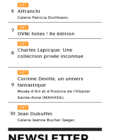
ART
6
Affranchi
Galerie Patricia Dorfmann,
ART
7
OVNi folies ! 8e édition
ART
Charles Lapicque. Une
8
collection privée inconnue
,
ART
Corinne Deville, un univers
9
fantastique
Musée d’Art et d’Histoire de l’Hôpital
Sainte-Anne (MAHHSA),
ART
10
Jean Dubuffet
Galerie Jeanne Bucher Jaeger,
NEWSLETTER