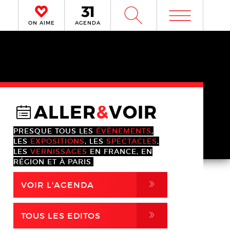
m
W
ON AIME
AGENDA
ALLER
&
VOIR
@
PRESQUE TOUS LES
ÉVÈNEMENTS
,
LES
EXPOSITIONS
, LES
SPECTACLES
,
LES
VERNISSAGES
EN FRANCE, EN
RÉGION ET À PARIS.
,
VOIR L'AGENDA
,
TOUS LES EDITOS