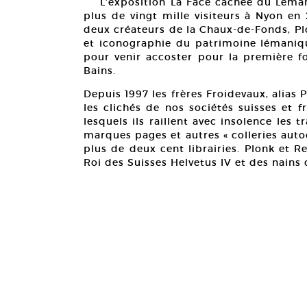
L’exposition La Face cachée du Léman 
plus de vingt mille visiteurs à Nyon e
deux créateurs de la Chaux-de-Fonds, Plo
et iconographie du patrimoine lémanique
pour venir accoster pour la première f
Bains.
Depuis 1997 les frères Froidevaux, alias 
les clichés de nos sociétés suisses et fr
lesquels ils raillent avec insolence les 
marques pages et autres « colleries aut
plus de deux cent librairies. Plonk et R
Roi des Suisses Helvetus IV et des nains 