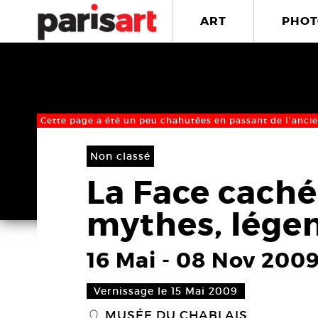
ART
PHOT
Cette page a été un peu chahutées en passant de l’ancie
Non classé
La Face cach
mythes, légen
16 Mai
-
08 Nov 200
Vernissage le 15 Mai 2009
MUSÉE DU CHABLAIS
_