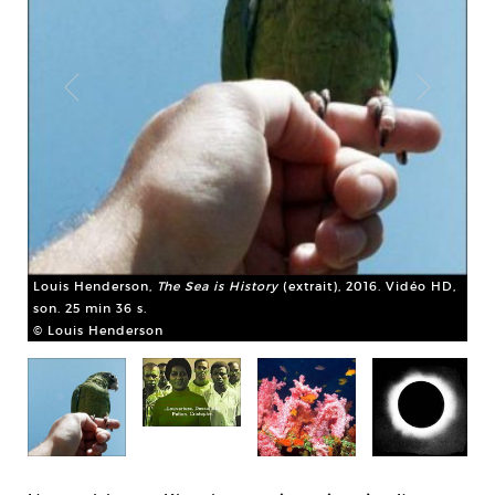
Lo
HD,
© 
Louis Henderson,
The Sea is History
(extrait), 2016. Vidéo HD,
son. 25 min 36 s.
© Louis Henderson