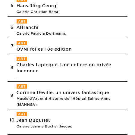
5
Hans-Jörg Georgi
Galerie Christian Berst,
ART
6
Affranchi
Galerie Patricia Dorfmann,
ART
7
OVNi folies ! 8e édition
ART
Charles Lapicque. Une collection privée
8
inconnue
,
ART
Corinne Deville, un univers fantastique
9
Musée d’Art et d’Histoire de l’Hôpital Sainte-Anne
(MAHHSA),
ART
10
Jean Dubuffet
Galerie Jeanne Bucher Jaeger,