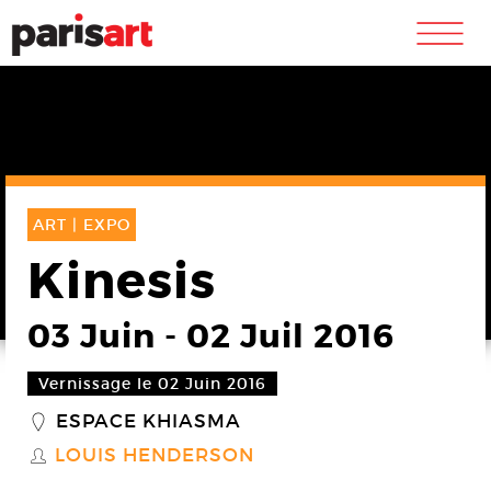
m
ART |
EXPO
Kinesis
03 Juin
-
02 Juil 2016
Vernissage le 02 Juin 2016
ESPACE KHIASMA
_
LOUIS HENDERSON
S