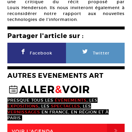
une critique du récit proposé par
Louis Henderson. Ils nous inviteront également à
reconsidérer notre rapport aux nouvelles
technologies de l’information.
Partager l'article sur :
F
L
Facebook
Twitter
AUTRES EVENEMENTS ART
ALLER
&
VOIR
@
PRESQUE TOUS LES
ÉVÈNEMENTS
, LES
EXPOSITIONS
, LES
SPECTACLES
, LES
VERNISSAGES
EN FRANCE, EN RÉGION ET À
PARIS.
,
VOIR L'AGENDA