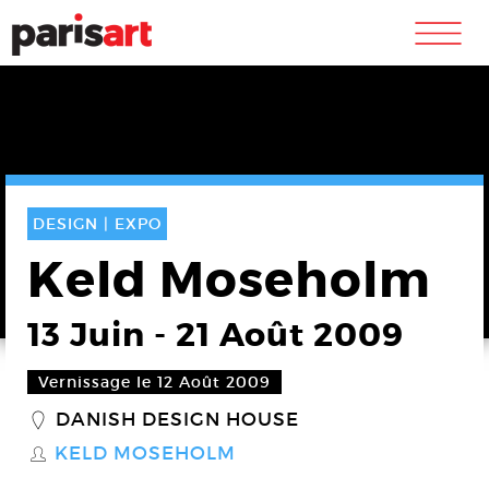
m
DESIGN |
EXPO
Keld Moseholm
13 Juin
-
21 Août 2009
Vernissage le 12 Août 2009
DANISH DESIGN HOUSE
_
KELD MOSEHOLM
S