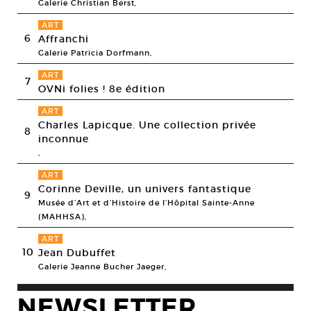
Galerie Christian Berst,
ART
6
Affranchi
Galerie Patricia Dorfmann,
ART
7
OVNi folies ! 8e édition
ART
Charles Lapicque. Une collection privée
8
inconnue
,
ART
Corinne Deville, un univers fantastique
9
Musée d’Art et d’Histoire de l’Hôpital Sainte-Anne
(MAHHSA),
ART
10
Jean Dubuffet
Galerie Jeanne Bucher Jaeger,
NEWSLETTER