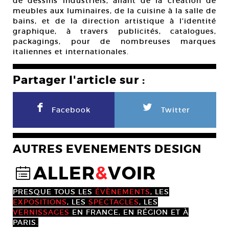
de dessins industriels, allant de la création de
meubles aux luminaires, de la cuisine à la salle de
bains, et de la direction artistique à l’identité
graphique, à travers publicités, catalogues,
packagings, pour de nombreuses marques
italiennes et internationales.
Partager l'article sur :
F
L
Facebook
Twitter
AUTRES EVENEMENTS DESIGN
ALLER
&
VOIR
@
PRESQUE TOUS LES
ÉVÈNEMENTS
, LES
EXPOSITIONS
, LES
SPECTACLES
, LES
VERNISSAGES
EN FRANCE, EN RÉGION ET À
PARIS.