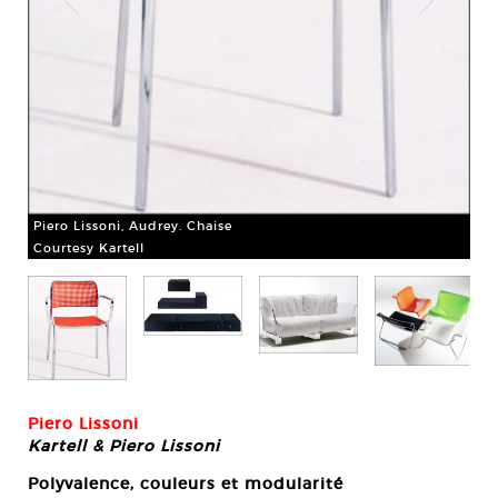
Pie
Cou
Piero Lissoni, Audrey. Chaise
Courtesy Kartell
Piero Lissoni
Kartell & Piero Lissoni
Polyvalence, couleurs et modularité