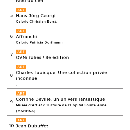
Bleu du ciel
ART
5
Hans-Jörg Georgi
Galerie Christian Berst,
ART
6
Affranchi
Galerie Patricia Dorfmann,
ART
7
OVNi folies ! 8e édition
ART
Charles Lapicque. Une collection privée
8
inconnue
,
ART
Corinne Deville, un univers fantastique
9
Musée d’Art et d’Histoire de l’Hôpital Sainte-Anne
(MAHHSA),
ART
10
Jean Dubuffet