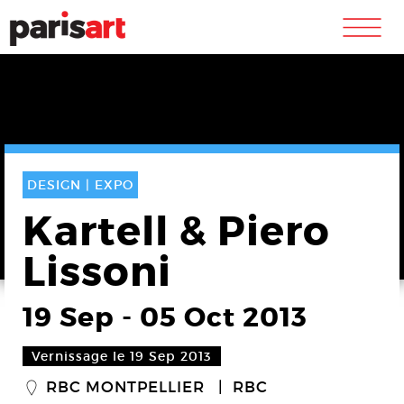
m
DESIGN |
EXPO
Kartell & Piero
Lissoni
19 Sep
-
05 Oct 2013
Vernissage le 19 Sep 2013
RBC MONTPELLIER
RBC
_