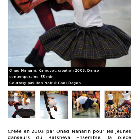
Ohad Naharin, Kamuyot, création 2003. Danse
Oh
contemporaine. 55 min.
con
Courtesy pavillon Noir © Gadi Dagon
Cou
Créée en 2003 par Ohad Naharin pour les jeunes
danseurs du Batsheva Ensemble, la pièce