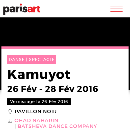
m
DANSE |
SPECTACLE
Kamuyot
26 Fév
-
28 Fév 2016
Vernissage le 26 Fév 2016
PAVILLON NOIR
_
OHAD NAHARIN
S
BATSHEVA DANCE COMPANY