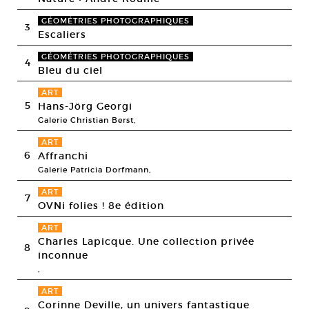
GÉOMÉTRIES PHOTOGRAPHIQUES
3
Escaliers
GÉOMÉTRIES PHOTOGRAPHIQUES
4
Bleu du ciel
ART
5
Hans-Jörg Georgi
Galerie Christian Berst,
ART
6
Affranchi
Galerie Patricia Dorfmann,
ART
7
OVNi folies ! 8e édition
ART
Charles Lapicque. Une collection privée
8
inconnue
,
ART
Corinne Deville, un univers fantastique