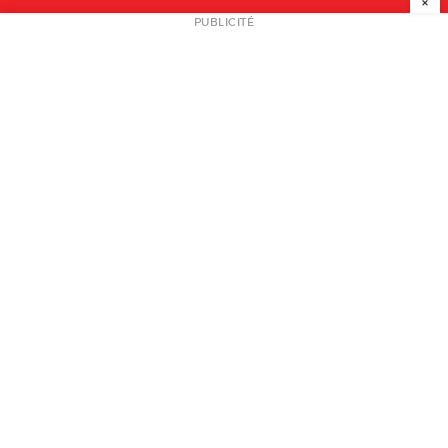
×
NEWSLETTER
PUBLICITÉ
L
A PROPOS
PLAN MEDIA
PARTENAIRES
CONTACT
© 2026 copyright
Mentions légales / CGV
Contact