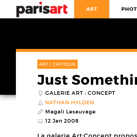
ART
PHOT
ART |
CRITIQUE
Just Somethi
GALERIE ART : CONCEPT
_
NATHAN HYLDEN
S
Magali Lesauvage
P
12 Jan 2008
@
La galerie Art:Concept propos