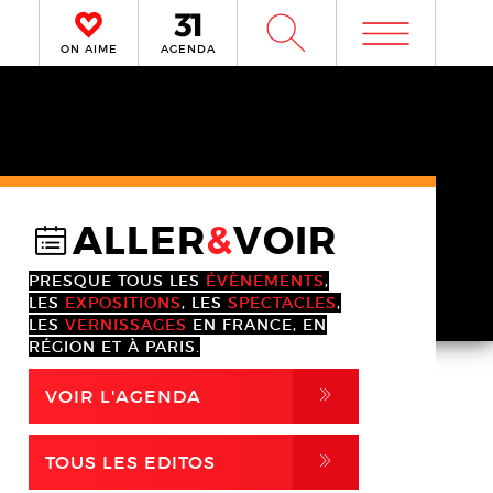
m
W
ON AIME
AGENDA
ALLER
&
VOIR
@
PRESQUE TOUS LES
ÉVÈNEMENTS
,
LES
EXPOSITIONS
, LES
SPECTACLES
,
LES
VERNISSAGES
EN FRANCE, EN
RÉGION ET À PARIS.
,
VOIR L'AGENDA
,
TOUS LES EDITOS