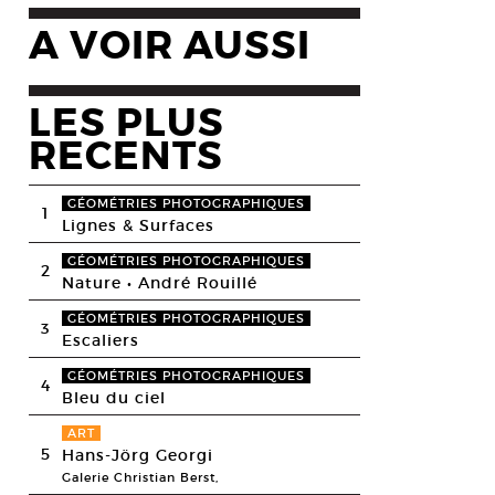
A VOIR AUSSI
LES PLUS
RECENTS
GÉOMÉTRIES PHOTOGRAPHIQUES
1
Lignes & Surfaces
GÉOMÉTRIES PHOTOGRAPHIQUES
2
Nature • André Rouillé
GÉOMÉTRIES PHOTOGRAPHIQUES
3
Escaliers
GÉOMÉTRIES PHOTOGRAPHIQUES
4
Bleu du ciel
ART
5
Hans-Jörg Georgi
Galerie Christian Berst,