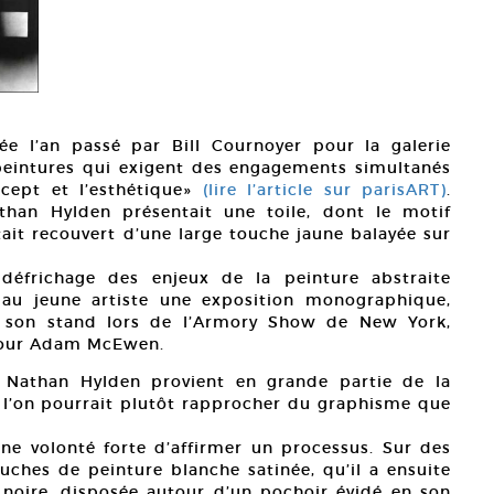
ée l’an passé par Bill Cournoyer pour la galerie
peintures qui exigent des engagements simultanés
ncept et l’esthétique»
(lire l’article sur parisART)
.
athan Hylden présentait une toile, dont le motif
it recouvert d’une large touche jaune balayée sur
 défrichage des enjeux de la peinture abstraite
 au jeune artiste une exposition monographique,
ur son stand lors de l’Armory Show de New York,
pour Adam McEwen.
e Nathan Hylden provient en grande partie de la
 l’on pourrait plutôt rapprocher du graphisme que
ne volonté forte d’affirmer un processus. Sur des
couches de peinture blanche satinée, qu’il a ensuite
noire, disposée autour d’un pochoir évidé en son