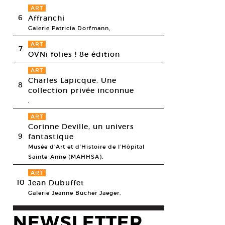
ART
6
Affranchi
Galerie Patricia Dorfmann,
ART
7
OVNi folies ! 8e édition
ART
Charles Lapicque. Une
8
collection privée inconnue
,
ART
Corinne Deville, un univers
9
fantastique
Musée d’Art et d’Histoire de l’Hôpital
Sainte-Anne (MAHHSA),
ART
10
Jean Dubuffet
Galerie Jeanne Bucher Jaeger,
NEWSLETTER