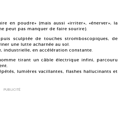
uire en poudre» (mais aussi «irriter», «énerver»; la
e peut pas manquer de faire sourire).
e, puis sculptée de touches stromboscopiques, de
ner une lutte acharnée au sol.
e, industrielle, en accélération constante.
homme tirant un câble électrique infini, parcouru
ent.
pétés, lumières vacillantes, flashes hallucinants et
PUBLICITÉ