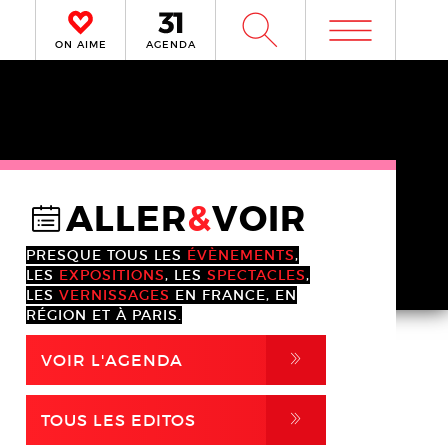
m
W
ON AIME
AGENDA
ALLER
&
VOIR
@
PRESQUE TOUS LES
ÉVÈNEMENTS
,
LES
EXPOSITIONS
, LES
SPECTACLES
,
LES
VERNISSAGES
EN FRANCE, EN
RÉGION ET À PARIS.
,
VOIR L'AGENDA
,
TOUS LES EDITOS