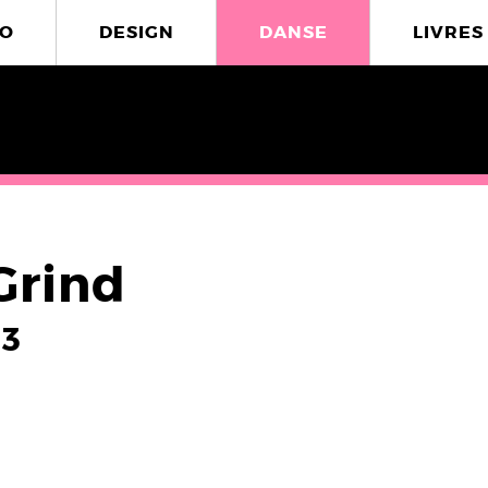
O
DESIGN
DANSE
LIVRES
Grind
13