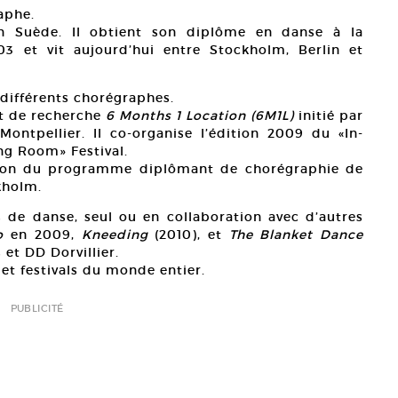
aphe.
en Suède. Il obtient son diplôme en danse à la
 et vit aujourd’hui entre Stockholm, Berlin et
c différents chorégraphes.
et de recherche
6 Months 1 Location (6M1L)
initié par
ontpellier. Il co-organise l’édition 2009 du «In-
ing Room» Festival.
tion du programme diplômant de chorégraphie de
kholm.
s de danse, seul ou en collaboration avec d’autres
o
en 2009,
Kneeding
(2010), et
The Blanket Dance
 et DD Dorvillier.
 et festivals du monde entier.
PUBLICITÉ