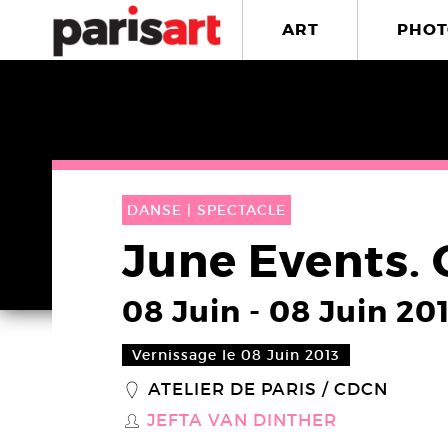
ART
PHOT
DANSE |
SPECTACLE
June Events. 
08 Juin
-
08 Juin 20
Vernissage le 08 Juin 2013
ATELIER DE PARIS / CDCN
_
JEFTA VAN DINTHER
S