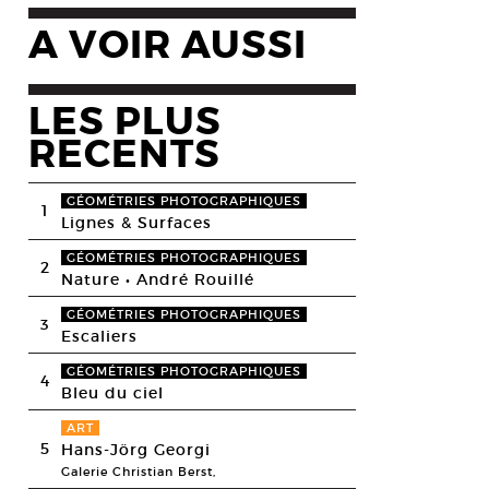
A VOIR AUSSI
LES PLUS
RECENTS
GÉOMÉTRIES PHOTOGRAPHIQUES
1
Lignes & Surfaces
GÉOMÉTRIES PHOTOGRAPHIQUES
2
Nature • André Rouillé
GÉOMÉTRIES PHOTOGRAPHIQUES
3
Escaliers
GÉOMÉTRIES PHOTOGRAPHIQUES
4
Bleu du ciel
ART
5
Hans-Jörg Georgi
Galerie Christian Berst,