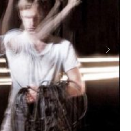
Jefta
© Vik