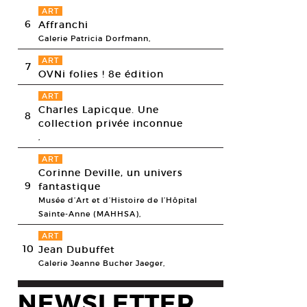
ART
6
Affranchi
Galerie Patricia Dorfmann,
ART
7
OVNi folies ! 8e édition
ART
Charles Lapicque. Une
8
collection privée inconnue
,
ART
Corinne Deville, un univers
 Van Dinther, Grind. Solo. 60 min
9
fantastique
tor Gårdsäter
Musée d’Art et d’Histoire de l’Hôpital
Sainte-Anne (MAHHSA),
ART
10
Jean Dubuffet
Galerie Jeanne Bucher Jaeger,
NEWSLETTER