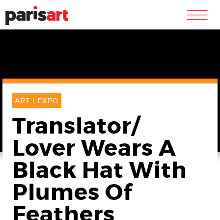
m
ART |
EXPO
Translator/
Lover Wears A
Black Hat With
Plumes Of
Feathers