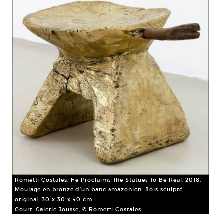
Rom
Gou
Cou
Of
Rometti Costales, He Proclaims The Statues To Be Real, 2018.
Moulage en bronze d’un banc amazonien. Bois sculpté
original. 30 x 30 x 40 cm
Court. Galerie Jousse, © Rometti Costales