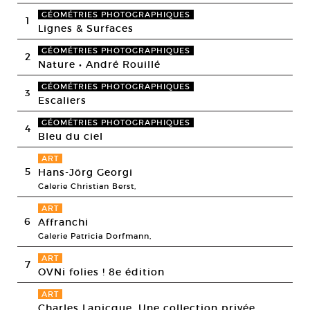
GÉOMÉTRIES PHOTOGRAPHIQUES
1
Lignes & Surfaces
GÉOMÉTRIES PHOTOGRAPHIQUES
2
Nature • André Rouillé
GÉOMÉTRIES PHOTOGRAPHIQUES
3
Escaliers
GÉOMÉTRIES PHOTOGRAPHIQUES
4
Bleu du ciel
ART
5
Hans-Jörg Georgi
Galerie Christian Berst,
ART
6
Affranchi
Galerie Patricia Dorfmann,
ART
7
OVNi folies ! 8e édition
ART
Charles Lapicque. Une collection privée