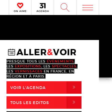
m
W
ON AIME
AGENDA
ALLER
&
VOIR
@
PRESQUE TOUS LES
ÉVÈNEMENTS
,
LES
EXPOSITIONS
, LES
SPECTACLES
,
LES
VERNISSAGES
EN FRANCE, EN
RÉGION ET À PARIS.
,
VOIR L'AGENDA
,
TOUS LES EDITOS