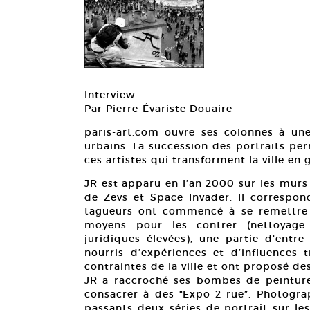
Interview
Par Pierre-Évariste Douaire
paris-art.com ouvre ses colonnes à une
urbains. La succession des portraits per
ces artistes qui transforment la ville en g
JR est apparu en l’an 2000 sur les murs 
de Zevs et Space Invader. Il correspon
tagueurs ont commencé à se remettre 
moyens pour les contrer (nettoyage s
juridiques élevées), une partie d’entre
nourris d’expériences et d’influences t
contraintes de la ville et ont proposé des
JR a raccroché ses bombes de peinture
consacrer à des “Expo 2 rue”. Photograp
passants deux séries de portrait sur les 