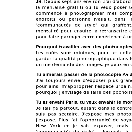
JR.
Depuis sept ans environ. J’ai d’abord
la mentalité graffiti où tu veux poser 
commencé à photographier mes compère
endroits où personne n’allait, dans l
“communautés de style” qui graffent
mentalité pour ensuite la retranscrire
pour faire partager cette expérience à
Pourquoi travailler avec des photocopies
Les coûts sont minimes, pour les coller
garder la qualité photographique dans l
on me demande des images, je peux en 
Tu aimerais passer de la photocopie A4 
J’ai toujours envie d’exposer plus gra
pour ainsi m’approprier l’espace urbain.
pourquoi j’envisage de faire des pochoi
Tu as envahi Paris, tu veux envahir le mo
Je fais ça partout, autant dans le centr
suis pas sectaire. J’expose mes photos
j’expose. Plus j’ai l’opportunité de voy
New York et je vais exposer, mais s
“communautés de style” — lesquels, je s