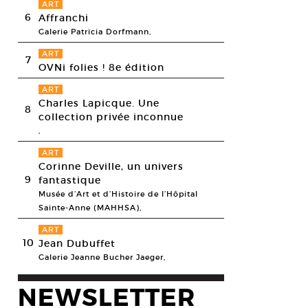
ART
6
Affranchi
Galerie Patricia Dorfmann,
ART
7
OVNi folies ! 8e édition
ART
Charles Lapicque. Une
8
collection privée inconnue
,
ART
Corinne Deville, un univers
9
fantastique
Musée d’Art et d’Histoire de l’Hôpital
Sainte-Anne (MAHHSA),
ART
10
Jean Dubuffet
Galerie Jeanne Bucher Jaeger,
NEWSLETTER