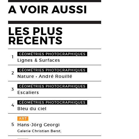
A VOIR AUSSI
LES PLUS
RECENTS
GÉOMÉTRIES PHOTOGRAPHIQUES
1
Lignes & Surfaces
GÉOMÉTRIES PHOTOGRAPHIQUES
2
Nature • André Rouillé
GÉOMÉTRIES PHOTOGRAPHIQUES
3
Escaliers
GÉOMÉTRIES PHOTOGRAPHIQUES
4
Bleu du ciel
ART
5
Hans-Jörg Georgi
Galerie Christian Berst,