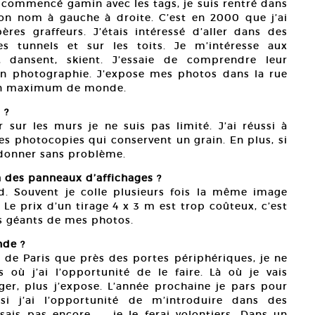
 commencé gamin avec les tags, je suis rentré dans
ton nom à gauche à droite. C’est en 2000 que j’ai
s graffeurs. J’étais intéressé d’aller dans des
es tunnels et sur les toits. Je m’intéresse aux
, dansent, skient. J’essaie de comprendre leur
 en photographie. J’expose mes photos dans la rue
 un maximum de monde.
 ?
 sur les murs je ne suis pas limité. J’ai réussi à
es photocopies qui conservent un grain. En plus, si
donner sans problème.
à des panneaux d’affichages ?
nd. Souvent je colle plusieurs fois la même image
 Le prix d’un tirage 4 x 3 m est trop coûteux, c’est
rs géants de mes photos.
nde ?
e de Paris que près des portes périphériques, je ne
 où j’ai l’opportunité de le faire. Là où je vais
ager, plus j’expose. L’année prochaine je pars pour
i j’ai l’opportunité de m’introduire dans des
ais pas encore —, je le ferai volontiers. Dans un