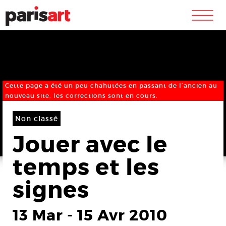
m
Cette page a été un peu chahutées en passant de l’ancien au
nouveau site, les corrections sont en cours.
Non classé
Jouer avec le
temps et les
signes
13 Mar
-
15 Avr 2010