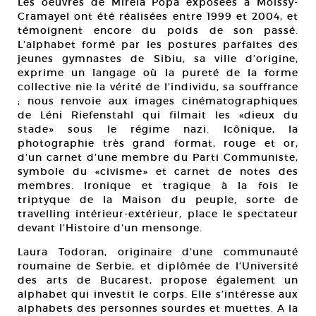
Les oeuvres de Mirela Popa exposées à Moissy-
Cramayel ont été réalisées entre 1999 et 2004, et
témoignent encore du poids de son passé.
L’alphabet formé par les postures parfaites des
jeunes gymnastes de Sibiu, sa ville d’origine,
exprime un langage où la pureté de la forme
collective nie la vérité de l’individu, sa souffrance
; nous renvoie aux images cinématographiques
de Léni Riefenstahl qui filmait les «dieux du
stade» sous le régime nazi. Icônique, la
photographie très grand format, rouge et or,
d’un carnet d’une membre du Parti Communiste,
symbole du «civisme» et carnet de notes des
membres. Ironique et tragique à la fois le
triptyque de la Maison du peuple, sorte de
travelling intérieur-extérieur, place le spectateur
devant l’Histoire d’un mensonge.
Laura Todoran, originaire d’une communauté
roumaine de Serbie, et diplômée de l’Université
des arts de Bucarest, propose également un
alphabet qui investit le corps. Elle s’intéresse aux
alphabets des personnes sourdes et muettes. A la