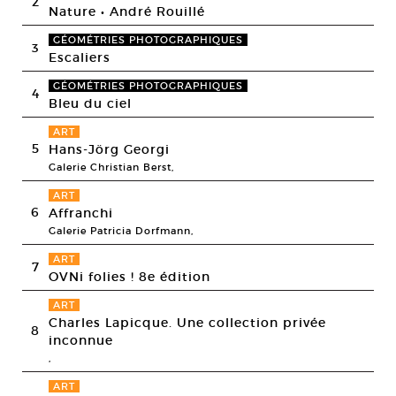
2
Nature • André Rouillé
GÉOMÉTRIES PHOTOGRAPHIQUES
3
Escaliers
GÉOMÉTRIES PHOTOGRAPHIQUES
4
Bleu du ciel
ART
5
Hans-Jörg Georgi
Galerie Christian Berst,
ART
6
Affranchi
Galerie Patricia Dorfmann,
ART
7
OVNi folies ! 8e édition
ART
Charles Lapicque. Une collection privée
8
inconnue
,
ART