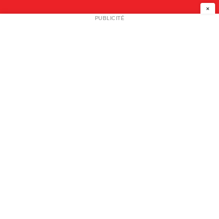
×
NEWSLETTER
PUBLICITÉ
L
A PROPOS
PLAN MEDIA
PARTENAIRES
CONTACT
© 2026 copyright