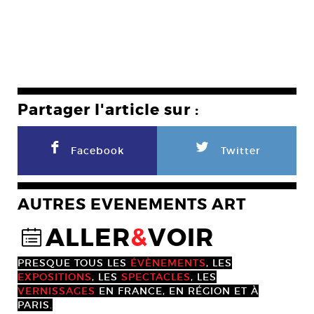
Partager l'article sur :
F
L
Facebook
Twitter
AUTRES EVENEMENTS ART
ALLER
&
VOIR
@
PRESQUE TOUS LES
ÉVÈNEMENTS
, LES
EXPOSITIONS
, LES
SPECTACLES
, LES
VERNISSAGES
EN FRANCE, EN RÉGION ET À
PARIS.