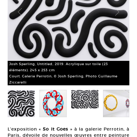
Josh Sperling, Untitled, 2019. Acrylique sur toile (23
Jos
éléments). 245 x 253 cm
Per
Court. Galerie Perrotin, © Josh Sperling, Photo Guillaume
Cou
Ziccarelli
L’exposition «
So it Goes
» à la galerie Perrotin, à
Paris, dévoile de nouvelles œuvres entre peinture