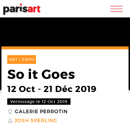
m
ART |
EXPO
So it Goes
12 Oct
-
21 Déc 2019
Vernissage le 12 Oct 2019
GALERIE PERROTIN
_
JOSH SPERLING
S