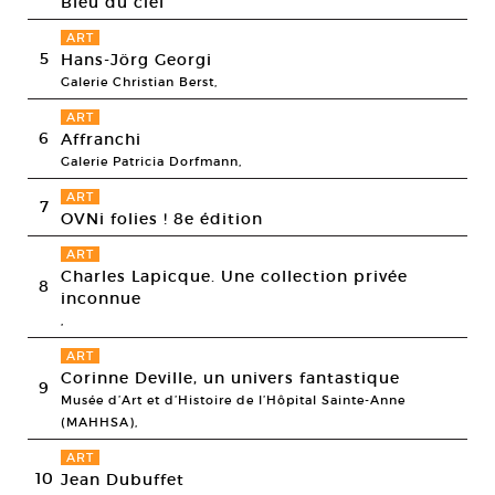
Bleu du ciel
ART
5
Hans-Jörg Georgi
Galerie Christian Berst,
ART
6
Affranchi
Galerie Patricia Dorfmann,
ART
7
OVNi folies ! 8e édition
ART
Charles Lapicque. Une collection privée
8
inconnue
,
ART
Corinne Deville, un univers fantastique
9
Musée d’Art et d’Histoire de l’Hôpital Sainte-Anne
(MAHHSA),
ART
10
Jean Dubuffet