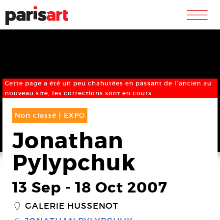
m
Cette page a été un peu chahutées en passant de l’ancien au
nouveau site, les corrections sont en cours.
Non classé |
EXPO
Jonathan
Pylypchuk
13 Sep
-
18 Oct 2007
GALERIE HUSSENOT
_