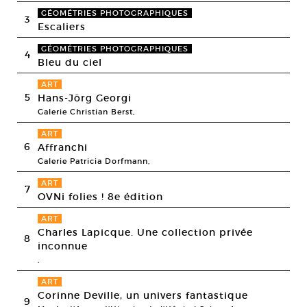
GÉOMÉTRIES PHOTOGRAPHIQUES
3
Escaliers
GÉOMÉTRIES PHOTOGRAPHIQUES
4
Bleu du ciel
ART
5
Hans-Jörg Georgi
Galerie Christian Berst,
ART
6
Affranchi
Galerie Patricia Dorfmann,
ART
7
OVNi folies ! 8e édition
ART
Charles Lapicque. Une collection privée
8
inconnue
,
ART
Corinne Deville, un univers fantastique
9