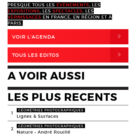
PRESQUE TOUS LES
ÉVÈNEMENTS
, LES
EXPOSITIONS
, LES
SPECTACLES
, LES
VERNISSAGES
EN FRANCE, EN RÉGION ET À
PARIS.
,
VOIR L'AGENDA
,
TOUS LES EDITOS
A VOIR AUSSI
LES PLUS RECENTS
GÉOMÉTRIES PHOTOGRAPHIQUES
1
Lignes & Surfaces
GÉOMÉTRIES PHOTOGRAPHIQUES
2
Nature • André Rouillé