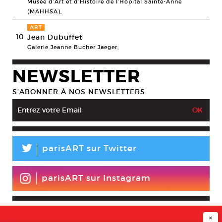
Musée d’Art et d’Histoire de l’Hôpital Sainte-Anne
(MAHHSA),
ART
10
Jean Dubuffet
Galerie Jeanne Bucher Jaeger,
NEWSLETTER
S’ABONNER À NOS NEWSLETTERS
L
parisART sur Twitter
parisART sur Instagram
×