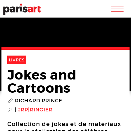
m
LIVRES
Jokes and
Cartoons
RICHARD PRINCE
P
JRP|RINGIER
S
Collection de jokes et de matériaux