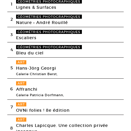
GÉOMÉTRIES PHOTOGRAPHIQUES
1
Lignes & Surfaces
GÉOMÉTRIES PHOTOGRAPHIQUES
2
Nature • André Rouillé
GÉOMÉTRIES PHOTOGRAPHIQUES
3
Escaliers
GÉOMÉTRIES PHOTOGRAPHIQUES
4
Bleu du ciel
ART
5
Hans-Jörg Georgi
Galerie Christian Berst,
ART
6
Affranchi
Galerie Patricia Dorfmann,
ART
7
OVNi folies ! 8e édition
ART
Charles Lapicque. Une collection privée
8