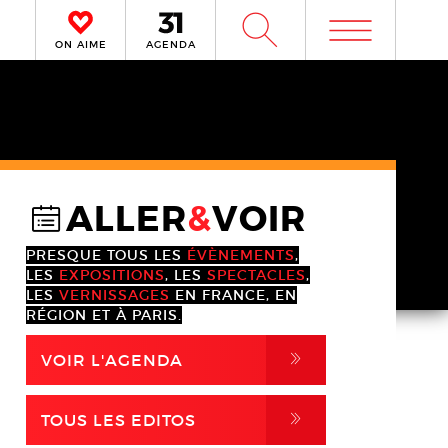
m
W
ON AIME
AGENDA
ALLER
&
VOIR
@
PRESQUE TOUS LES
ÉVÈNEMENTS
,
LES
EXPOSITIONS
, LES
SPECTACLES
,
LES
VERNISSAGES
EN FRANCE, EN
RÉGION ET À PARIS.
,
VOIR L'AGENDA
,
TOUS LES EDITOS