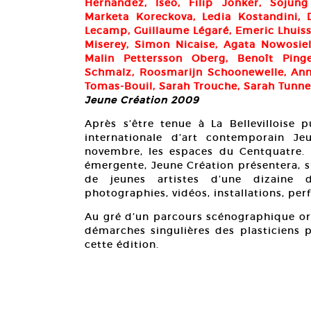
Hernandez, Iseo, Filip Jonker, Sojun
Marketa Koreckova, Ledia Kostandini, 
Lecamp, Guillaume Légaré, Emeric Lhuiss
Miserey, Simon Nicaise, Agata Nowosiel
Malin Pettersson Oberg, Benoît Pin
Schmalz, Roosmarijn Schoonewelle, Ann
Tomas-Bouil, Sarah Trouche, Sarah Tunnell
Jeune Création 2009
Après s’être tenue à La Bellevilloise p
internationale d’art contemporain J
novembre, les espaces du Centquatre. 
émergente, Jeune Création présentera, s
de jeunes artistes d’une dizaine de
photographies, vidéos, installations, pe
Au gré d’un parcours scénographique orig
démarches singulières des plasticiens 
cette édition.