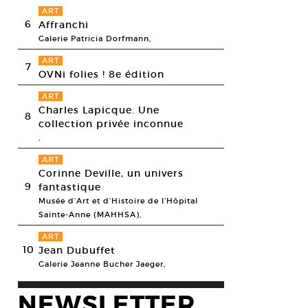
ART
6
Affranchi
Galerie Patricia Dorfmann,
ART
7
OVNi folies ! 8e édition
ART
Charles Lapicque. Une
8
collection privée inconnue
,
ART
Corinne Deville, un univers
9
fantastique
Musée d’Art et d’Histoire de l’Hôpital
Sainte-Anne (MAHHSA),
ART
10
Jean Dubuffet
Galerie Jeanne Bucher Jaeger,
NEWSLETTER