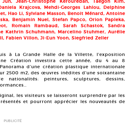
g Jun, Jean-Christophe Kerourédan, Taegon Kim,
Daniela Krajcova, Mehdi-Georges Lahlou, Delphine
et, Hao Li, Sylviane Masson, Benoit Ménard, Antoine
ska, Benjamin Nuel, Stefan Papco, Orion Papleka,
geot, Romain Rambaud, Sarah Schastok, Sandra
e Kathrin Schuhmann, Marcelino Stuhmer, Aurélie
, Fabien Villon, Ji-Eun Yoon, Siegfried Zeller
uis à La Grande Halle de la Villette, l’exposition
eune Création investira cette année, du 4 au 8
Panorama d’une création plastique internationale
ur 2500 m2, des œuvres inédites d’une soixantaine
 nationalités: peintures, sculptures, dessins,
rformances…
inal, les visiteurs se laisseront surprendre par les
présentés et pourront apprécier les nouveautés de
PUBLICITÉ