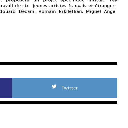
e, proposera un projet spécifique intitulé
The
ravail de six jeunes artistes français et étrangers
Edouard Decam, Romain Erkiletlian, Miguel Angel
L
Twitter