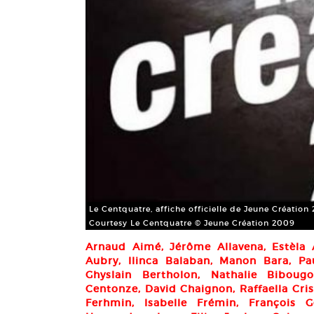
Le Centquatre, affiche officielle de Jeune Création
Courtesy Le Centquatre © Jeune Création 2009
Arnaud Aimé, Jérôme Allavena, Estèla A
Aubry, Ilinca Balaban, Manon Bara, Pa
Ghyslain Bertholon, Nathalie Biboug
Centonze, David Chaignon, Raffaella Cris
Ferhmin, Isabelle Frémin, François G