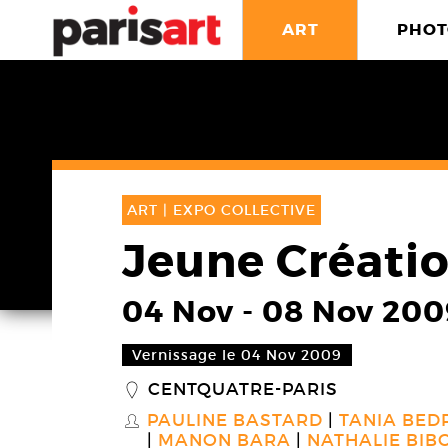
ART
PHOT
ART |
EXPO COLLECTIVE
Jeune Créati
04 Nov
-
08 Nov 200
Vernissage le 04 Nov 2009
CENTQUATRE-PARIS
_
PAULINE BASTARD
TANIA BED
S
MANON BARA
NATHALIE BI