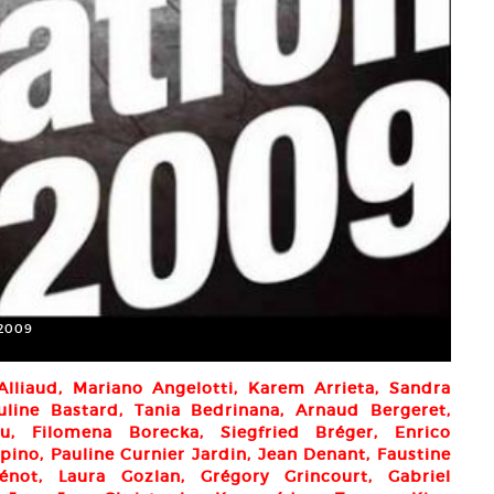
 2009
lliaud, Mariano Angelotti, Karem Arrieta, Sandra
uline Bastard, Tania Bedrinana, Arnaud Bergeret,
ou, Filomena Borecka, Siegfried Bréger, Enrico
pino, Pauline Curnier Jardin, Jean Denant, Faustine
énot, Laura Gozlan, Grégory Grincourt, Gabriel