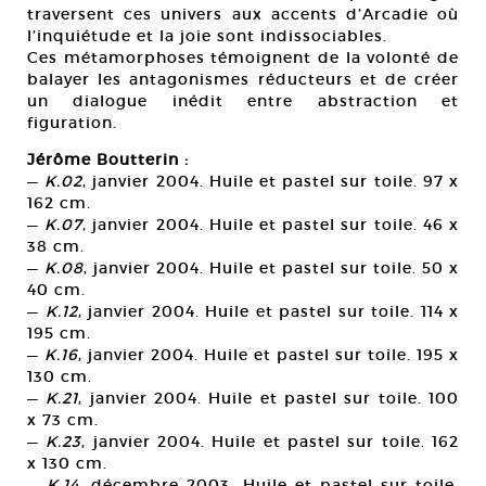
traversent ces univers aux accents d’Arcadie où
l’inquiétude et la joie sont indissociables.
Ces métamorphoses témoignent de la volonté de
balayer les antagonismes réducteurs et de créer
un dialogue inédit entre abstraction et
figuration.
Jérôme Boutterin :
—
K.02
, janvier 2004. Huile et pastel sur toile. 97 x
162 cm.
—
K.07
, janvier 2004. Huile et pastel sur toile. 46 x
38 cm.
—
K.08
, janvier 2004. Huile et pastel sur toile. 50 x
40 cm.
—
K.12
, janvier 2004. Huile et pastel sur toile. 114 x
195 cm.
—
K.16
, janvier 2004. Huile et pastel sur toile. 195 x
130 cm.
—
K.21
, janvier 2004. Huile et pastel sur toile. 100
x 73 cm.
—
K.23
, janvier 2004. Huile et pastel sur toile. 162
x 130 cm.
—
K.14
, décembre 2003. Huile et pastel sur toile.