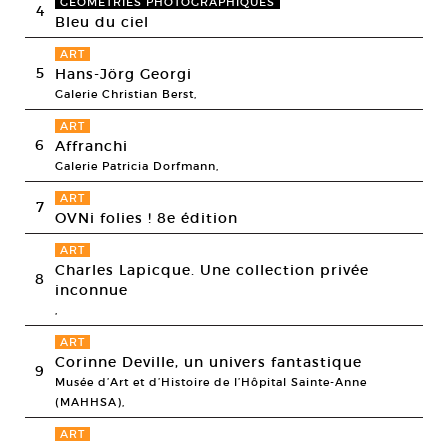
GÉOMÉTRIES PHOTOGRAPHIQUES
4
Bleu du ciel
ART
5
Hans-Jörg Georgi
Galerie Christian Berst,
ART
6
Affranchi
Galerie Patricia Dorfmann,
ART
7
OVNi folies ! 8e édition
ART
Charles Lapicque. Une collection privée
8
inconnue
,
ART
Corinne Deville, un univers fantastique
9
Musée d’Art et d’Histoire de l’Hôpital Sainte-Anne
(MAHHSA),
ART