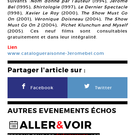
suivants :
Nom donné par l’auteur
(1994),
Jérôme
Bel
(1995),
Shirtologie
(1997),
Le Dernier Spectacle
(1998),
Xavier Le Roy
(2000),
The Show Must Go
On
(2001),
Véronique Doisneau
(2004),
The Show
Must Go On 2
(2004),
Pichet Klunchun and Myself
(2005). Ces neuf films sont consultables
gratuitement et dans leur intégralité.
Lien
www.catalogueraisonne-Jeromebel.com
Partager l'article sur :
F
L
Facebook
Twitter
AUTRES EVENEMENTS ÉCHOS
ALLER
&
VOIR
@