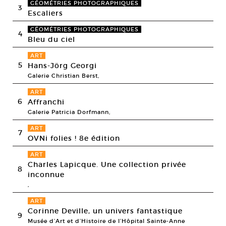
GÉOMÉTRIES PHOTOGRAPHIQUES
3
Escaliers
GÉOMÉTRIES PHOTOGRAPHIQUES
4
Bleu du ciel
ART
5
Hans-Jörg Georgi
Galerie Christian Berst,
ART
6
Affranchi
Galerie Patricia Dorfmann,
ART
7
OVNi folies ! 8e édition
ART
Charles Lapicque. Une collection privée
8
inconnue
,
ART
Corinne Deville, un univers fantastique
9
Musée d’Art et d’Histoire de l’Hôpital Sainte-Anne