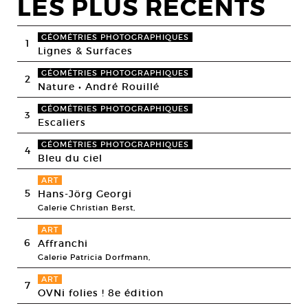
LES PLUS RECENTS
GÉOMÉTRIES PHOTOGRAPHIQUES
1
Lignes & Surfaces
GÉOMÉTRIES PHOTOGRAPHIQUES
2
Nature • André Rouillé
GÉOMÉTRIES PHOTOGRAPHIQUES
3
Escaliers
GÉOMÉTRIES PHOTOGRAPHIQUES
4
Bleu du ciel
ART
5
Hans-Jörg Georgi
Galerie Christian Berst,
ART
6
Affranchi
Galerie Patricia Dorfmann,
ART
7
OVNi folies ! 8e édition