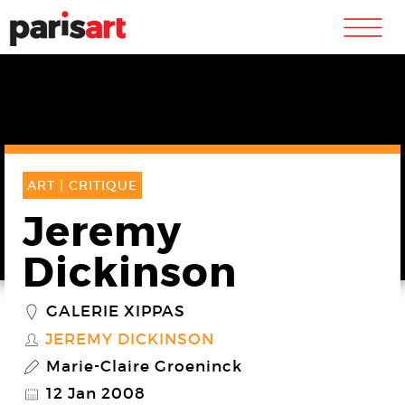
m
ART |
CRITIQUE
Jeremy
Dickinson
GALERIE XIPPAS
_
JEREMY DICKINSON
S
Marie-Claire Groeninck
P
12 Jan 2008
@