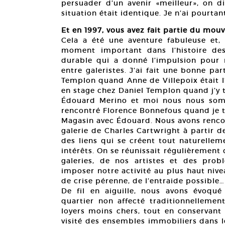
persuader d’un avenir «meilleur», on dis
situation était identique. Je n’ai pourtan
Et en 1997, vous avez fait partie du mou
Cela a été une aventure fabuleuse et,
moment important dans l’histoire des
durable qui a donné l’impulsion pour n
entre galeristes. J’ai fait une bonne par
Templon quand Anne de Villepoix était l
en stage chez Daniel Templon quand j’y tr
Édouard Merino et moi nous nous som
rencontré Florence Bonnefous quand je tra
Magasin avec Édouard. Nous avons rencon
galerie de Charles Cartwright à partir de
des liens qui se créent tout naturelle
intérêts. On se réunissait régulièrement
galeries, de nos artistes et des pro
imposer notre activité au plus haut nive
de crise pérenne, de l’entraide possible…
De fil en aiguille, nous avons évoqu
quartier non affecté traditionnellement
loyers moins chers, tout en conservant 
visité des ensembles immobiliers dans le