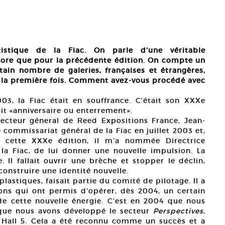
rtistique de la Fiac. On parle d’une véritable
core que pour la précédente édition. On compte un
ain nombre de galeries, françaises et étrangères,
 la première fois. Comment avez-vous procédé avec
03, la Fiac était en souffrance. C’était son XXXe
ait «anniversaire ou enterrement».
irecteur géneral de Reed Expositions France, Jean-
 commissariat général de la Fiac en juillet 2003 et,
cette XXXe édition, il m’a nommée Directrice
 la Fiac, de lui donner une nouvelle impulsion. La
. Il fallait ouvrir une brèche et stopper le déclin,
construire une identité nouvelle.
lastiques, faisait partie du comité de pilotage. Il a
ons qui ont permis d’opérer, dès 2004, un certain
e cette nouvelle énergie. C’est en 2004 que nous
ue nous avons développé le secteur
Perspectives
,
u Hall 5. Cela a été reconnu comme un succès et a