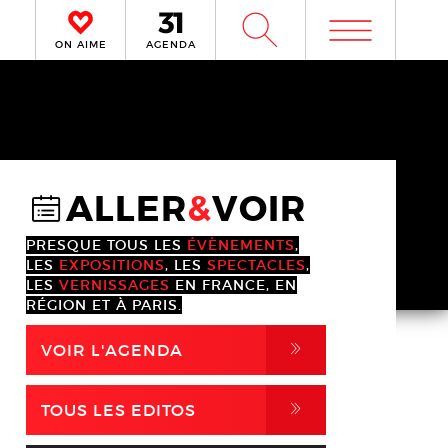
m
W
ON AIME
AGENDA
ALLER
&
VOIR
@
PRESQUE TOUS LES
ÉVÈNEMENTS
,
LES
EXPOSITIONS
, LES
SPECTACLES
,
LES
VERNISSAGES
EN FRANCE, EN
RÉGION ET À PARIS.
,
VOIR L'AGENDA
,
TOUS LES EDITOS