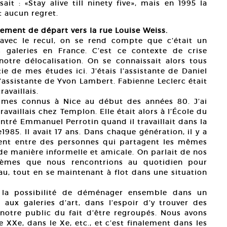
ait : «Stay alive till ninety five», mais en 1995 la
t aucun regret.
vement de départ vers la rue Louise Weiss.
 avec le recul, on se rend compte que c’était un
 galeries en France. C’est ce contexte de crise
otre délocalisation. On se connaissait alors tous
tie de mes études ici. J’étais l’assistante de Daniel
’assistante de Yvon Lambert. Fabienne Leclerc était
availlais.
mes connus à Nice au début des années 80. J’ai
vaillais chez Templon. Elle était alors à l’École du
tré Emmanuel Perrotin quand il travaillait dans la
1985. Il avait 17 ans. Dans chaque génération, il y a
ment entre des personnes qui partagent les mêmes
 de manière informelle et amicale. On parlait de nos
blèmes que nous rencontrions au quotidien pour
au, tout en se maintenant à flot dans une situation
é la possibilité de déménager ensemble dans un
 aux galeries d’art, dans l’espoir d’y trouver des
notre public du fait d’être regroupés. Nous avons
 XXe, dans le Xe, etc., et c’est finalement dans les