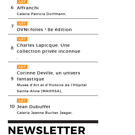
ART
6
Affranchi
Galerie Patricia Dorfmann,
ART
7
OVNi folies ! 8e édition
ART
Charles Lapicque. Une
8
collection privée inconnue
,
ART
Corinne Deville, un univers
9
fantastique
Musée d’Art et d’Histoire de l’Hôpital
Sainte-Anne (MAHHSA),
ART
10
Jean Dubuffet
Galerie Jeanne Bucher Jaeger,
NEWSLETTER