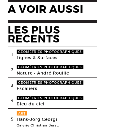
A VOIR AUSSI
LES PLUS
RECENTS
GÉOMÉTRIES PHOTOGRAPHIQUES
1
Lignes & Surfaces
GÉOMÉTRIES PHOTOGRAPHIQUES
2
Nature • André Rouillé
GÉOMÉTRIES PHOTOGRAPHIQUES
3
Escaliers
GÉOMÉTRIES PHOTOGRAPHIQUES
4
Bleu du ciel
ART
5
Hans-Jörg Georgi
Galerie Christian Berst,