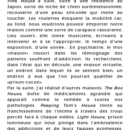
Pink House
a suivi, suite à une résidence au
Japon, sorte de niche de chien surdimensionnée,
recouverte d’une peau siliconée qui invite au
toucher. Les roulettes évoquent la mobilité car,
au fond, nous voudrions pouvoir emporter notre
maison comme une sorte de carapace rassurante.
Lieu ouvert, elle invite musiciens, écrivains à
intervenir et à se l’approprier, le temps d’une
exposition, d’une soirée… En psychiatrie, le mot
«maison» ressort dans les témoignage des
patients souffrant d’addiction. Ils recherchent,
dans l’état qui en découle, une maison virtuelle,
un endroit dans lequel ils se sentent bien, un
endroit à eux que l’on pourrait qualifier de
«prison-cocon».
Par la suite, j’ai réalisé d’autres maisons,
The Box
House
, boîte de médicaments agrandie qui
apparaît comme le remède à toutes nos
pathologies.
Peeping Tom’s House
invite au
franchissement de l’intime à travers des trous
percés face à chaque vidéos.
Light House,
prison
lumineuse qui nous plonge dans l’ambivalence
des addictions et de leurs fausses promesses.