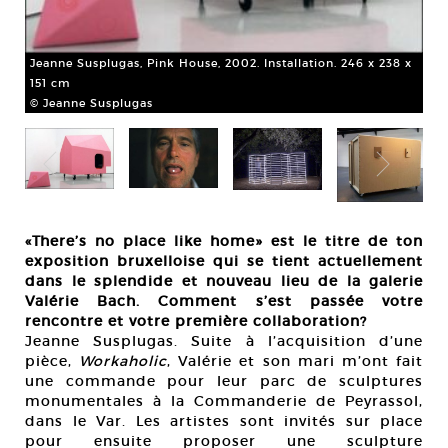
Jea
Jeanne Susplugas, Pink House, 2002. Installation. 246 x 238 x
12
151 cm
0 x
© 
© Jeanne Susplugas
«There’s no place like home» est le titre de ton
exposition bruxelloise qui se tient actuellement
dans le splendide et nouveau lieu de la galerie
Valérie Bach. Comment s’est passée votre
rencontre et votre première collaboration?
Jeanne Susplugas. Suite à l’acquisition d’une
pièce,
Workaholic
, Valérie et son mari m’ont fait
une commande pour leur parc de sculptures
monumentales à la Commanderie de Peyrassol,
dans le Var. Les artistes sont invités sur place
pour ensuite proposer une sculpture