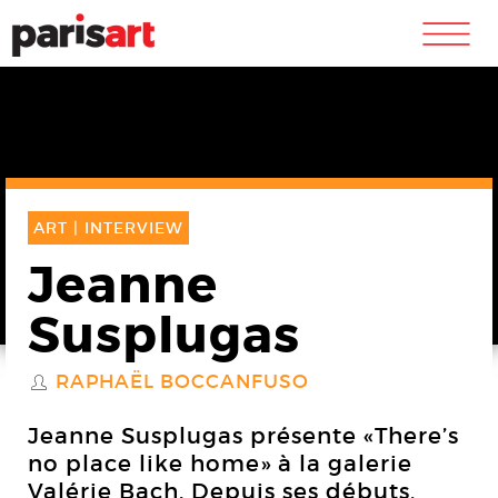
m
ART |
INTERVIEW
Jeanne
Susplugas
RAPHAËL BOCCANFUSO
S
Jeanne Susplugas présente «There’s
no place like home» à la galerie
Valérie Bach. Depuis ses débuts,