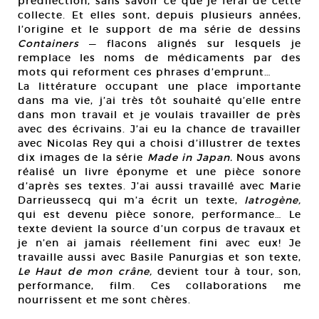
prédilection, sans savoir ce que je ferai de cette
collecte. Et elles sont, depuis plusieurs années,
l’origine et le support de ma série de dessins
Containers
— flacons alignés sur lesquels je
remplace les noms de médicaments par des
mots qui reforment ces phrases d’emprunt…
La littérature occupant une place importante
dans ma vie, j’ai très tôt souhaité qu’elle entre
dans mon travail et je voulais travailler de près
avec des écrivains. J’ai eu la chance de travailler
avec Nicolas Rey qui a choisi d’illustrer de textes
dix images de la série
Made in Japan.
Nous avons
réalisé un livre éponyme et une pièce sonore
d’après ses textes. J’ai aussi travaillé avec Marie
Darrieussecq qui m’a écrit un texte,
Iatrogène,
qui est devenu pièce sonore, performance… Le
texte devient la source d’un corpus de travaux et
je n’en ai jamais réellement fini avec eux! Je
travaille aussi avec Basile Panurgias et son texte,
Le Haut de mon crâne,
devient tour à tour, son,
performance, film. Ces collaborations me
nourrissent et me sont chères.