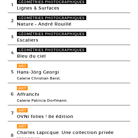
GÉOMÉTRIES PHOTOGRAPHIQUES
1
Lignes & Surfaces
GÉOMÉTRIES PHOTOGRAPHIQUES
2
Nature • André Rouillé
GÉOMÉTRIES PHOTOGRAPHIQUES
3
Escaliers
GÉOMÉTRIES PHOTOGRAPHIQUES
4
Bleu du ciel
ART
5
Hans-Jörg Georgi
Galerie Christian Berst,
ART
6
Affranchi
Galerie Patricia Dorfmann,
ART
7
OVNi folies ! 8e édition
ART
Charles Lapicque. Une collection privée
8