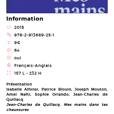
Information
@
2015
2
978-2-913689-25-1
\
9€
E
64
Z
oui
4
Français-Anglais
}
157 L - 232 H
Présentation
Isabelle Alfonsi, Patrice Blouin, Joseph Mouton,
Amel Nafti, Sophie Orlando,
Jean-Charles de
Quillacq
Jean-Charles de Quillacq. Mes mains dans tes
chaussures