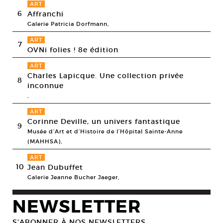
ART
6
Affranchi
Galerie Patricia Dorfmann,
ART
7
OVNi folies ! 8e édition
ART
Charles Lapicque. Une collection privée
8
inconnue
,
ART
Corinne Deville, un univers fantastique
9
Musée d’Art et d’Histoire de l’Hôpital Sainte-Anne
(MAHHSA),
ART
10
Jean Dubuffet
Galerie Jeanne Bucher Jaeger,
NEWSLETTER
S’ABONNER À NOS NEWSLETTERS