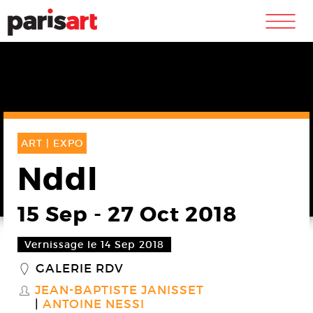
m
ART |
EXPO
Nddl
15 Sep
-
27 Oct 2018
Vernissage le 14 Sep 2018
GALERIE RDV
_
JEAN-BAPTISTE JANISSET
S
ANTOINE NESSI