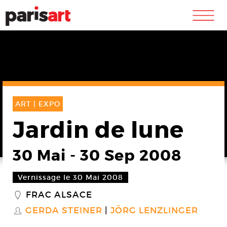
m
ART |
EXPO
Jardin de lune
30 Mai
-
30 Sep 2008
Vernissage le 30 Mai 2008
FRAC ALSACE
_
GERDA STEINER
JÖRG LENZLINGER
S