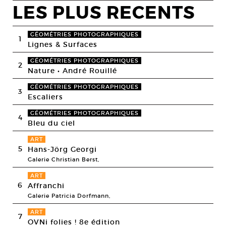
LES PLUS RECENTS
GÉOMÉTRIES PHOTOGRAPHIQUES
1
Lignes & Surfaces
GÉOMÉTRIES PHOTOGRAPHIQUES
2
Nature • André Rouillé
GÉOMÉTRIES PHOTOGRAPHIQUES
3
Escaliers
GÉOMÉTRIES PHOTOGRAPHIQUES
4
Bleu du ciel
ART
5
Hans-Jörg Georgi
Galerie Christian Berst,
ART
6
Affranchi
Galerie Patricia Dorfmann,
ART
7
OVNi folies ! 8e édition