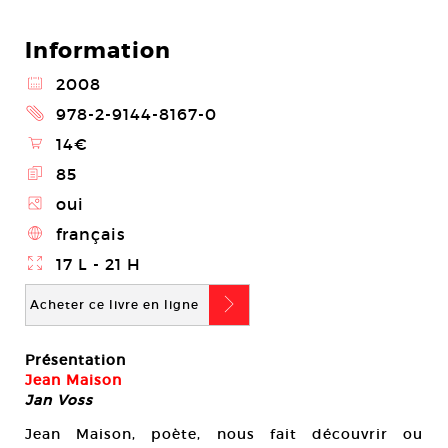
Information
@
2008
2
978-2-9144-8167-0
\
14€
E
85
Z
oui
4
français
}
17 L - 21 H
b
Acheter ce livre en ligne
Présentation
Jean Maison
Jan Voss
Jean Maison, poète, nous fait découvrir ou