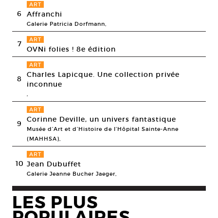
ART
6
Affranchi
Galerie Patricia Dorfmann,
ART
7
OVNi folies ! 8e édition
ART
Charles Lapicque. Une collection privée
8
inconnue
,
ART
Corinne Deville, un univers fantastique
9
Musée d’Art et d’Histoire de l’Hôpital Sainte-Anne
(MAHHSA),
ART
10
Jean Dubuffet
Galerie Jeanne Bucher Jaeger,
LES PLUS
POPULAIRES