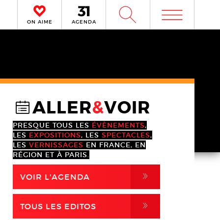
m
W
ON AIME
AGENDA
ALLER
&
VOIR
@
PRESQUE TOUS LES
ÉVÈNEMENTS
,
LES
EXPOSITIONS
, LES
SPECTACLES
,
LES
VERNISSAGES
EN FRANCE, EN
RÉGION ET À PARIS.
,
VOIR L'AGENDA
,
TOUS LES EDITOS