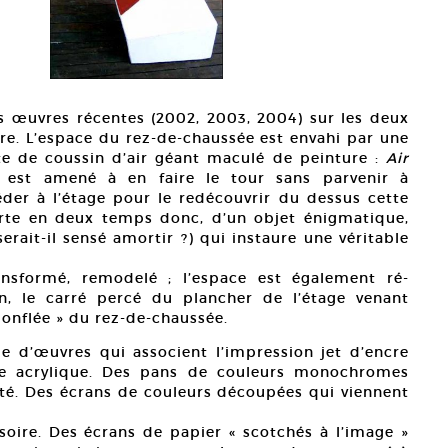
 œuvres récentes (2002, 2003, 2004) sur les deux
aire. L’espace du rez-de-chaussée est envahi par une
te de coussin d’air géant maculé de peinture :
Air
r est amené à en faire le tour sans parvenir à
der à l’étage pour le redécouvrir du dessus cette
erte en deux temps donc, d’un objet énigmatique,
erait-il sensé amortir ?) qui instaure une véritable
ransformé, remodelé ; l’espace est également ré-
on, le carré percé du plancher de l’étage venant
onflée » du rez-de-chaussée.
e d’œuvres qui associent l’impression jet d’encre
re acrylique. Des pans de couleurs monochromes
ilité. Des écrans de couleurs découpées qui viennent
oire. Des écrans de papier « scotchés à l’image »