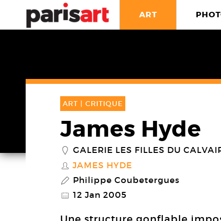
ART
PHOT
ART |
CRITIQUE
James Hyde
GALERIE LES FILLES DU CALVAI
_
JAMES HYDE
S
Philippe Coubetergues
P
12 Jan 2005
@
Une structure gonflable impos