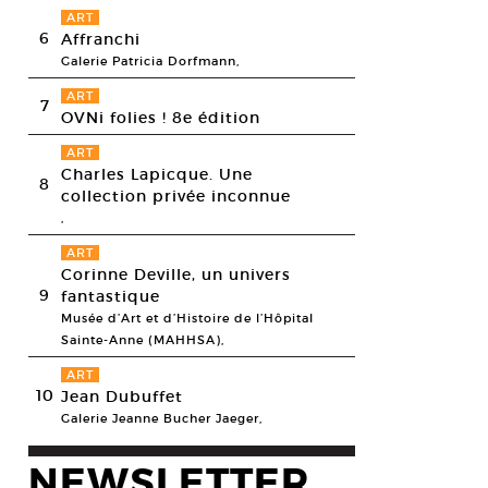
ART
6
Affranchi
Galerie Patricia Dorfmann,
ART
7
OVNi folies ! 8e édition
ART
Charles Lapicque. Une
8
collection privée inconnue
,
ART
Corinne Deville, un univers
9
fantastique
Musée d’Art et d’Histoire de l’Hôpital
Sainte-Anne (MAHHSA),
ART
10
Jean Dubuffet
Galerie Jeanne Bucher Jaeger,
NEWSLETTER