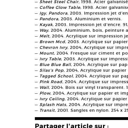
—
Sheet Steel Chair
, 1998. Acier galvanis
—
Coffee Glow Table
, 1998. Acier galvanis
—
Igy, Pandora
, 2003. Impression jet d’en
—
Pandora
, 2003. Aluminium et vernis.
—
Kayak
, 2003. Impression jet d’encre. 91
—
Way
, 2004. Aluminium, bois, peinture a
—
Melt
, 2004. Acrylique sur impression j
—
Brown Mcd
, 2003. Acrylique sur papier
—
Chevron Ivry
, 2004, Acrylique sur impre
—
Mount
, 2004. Fresque sur ciment et po
—
Ivry Table
, 2003. Acrylique sur impressi
—
Blue Blue Ball
, 2004. Acrylique sur papi
—
Silas’s Pop
, 2004, Acrylique sur papier
—
Tagged School
, 2004. Acrylique sur pa
—
Pink Road
, 2004. Acrylique sur impress
—
Wall
, 2004. Bois sur vinyl transparent. 
—
Plow
, 2004, Acrylique sur papier et im
—
Ivry Ceiling
, 2004. Acrylique sur papier
—
Splash Hats
, 2004. Acrylique sur impres
—
Transit
, 2001. Sangles en nylon. 254 x 
Partager l'article sur :