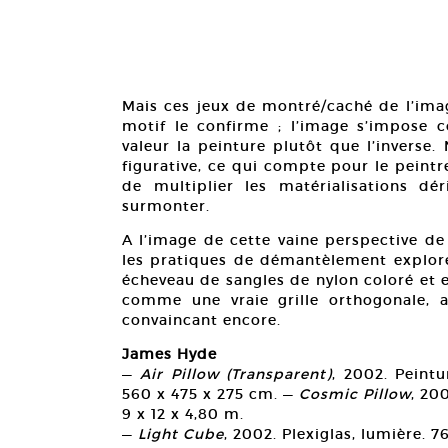
Mais ces jeux de montré/caché de l’imag
motif le confirme ; l’image s’impose
valeur la peinture plutôt que l’inverse
figurative, ce qui compte pour le peintr
de multiplier les matérialisations dé
surmonter.
A l’image de cette vaine perspective de
les pratiques de démantèlement explor
écheveau de sangles de nylon coloré et 
comme une vraie grille orthogonale, 
convaincant encore.
James Hyde
—
Air Pillow (Transparent)
, 2002. Peintu
560 x 475 x 275 cm. —
Cosmic Pillow
, 200
9 x 12 x 4,80 m.
—
Light Cube
, 2002. Plexiglas, lumière. 7