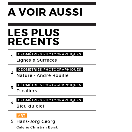
A VOIR AUSSI
LES PLUS
RECENTS
GÉOMÉTRIES PHOTOGRAPHIQUES
1
Lignes & Surfaces
GÉOMÉTRIES PHOTOGRAPHIQUES
2
Nature • André Rouillé
GÉOMÉTRIES PHOTOGRAPHIQUES
3
Escaliers
GÉOMÉTRIES PHOTOGRAPHIQUES
4
Bleu du ciel
ART
5
Hans-Jörg Georgi
Galerie Christian Berst,