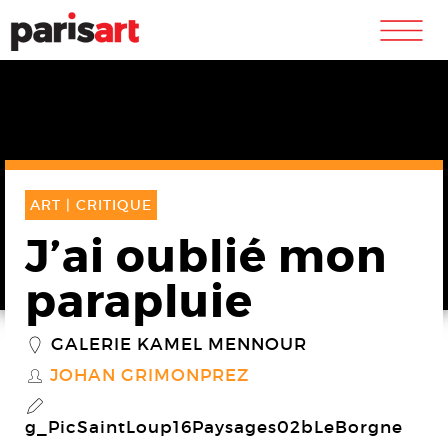
m
ART |
CRITIQUE
J’ai oublié mon
parapluie
GALERIE KAMEL MENNOUR
_
JOHAN GRIMONPREZ
S
P
g_PicSaintLoup16Paysages02bLeBorgne