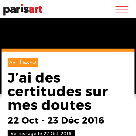
m
ART |
EXPO
J’ai des
certitudes sur
mes doutes
22 Oct
-
23 Déc 2016
Vernissage le 22 Oct 2016