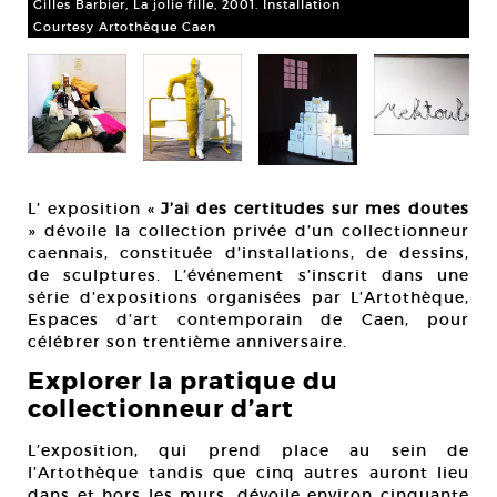
Gilles Barbier, La jolie fille, 2001. Installation
Courtesy Artothèque Caen
Flo
Co
L’ exposition «
J’ai des certitudes sur mes doutes
» dévoile la collection privée d’un collectionneur
caennais, constituée d’installations, de dessins,
de sculptures. L’événement s’inscrit dans une
série d’expositions organisées par L’Artothèque,
Espaces d’art contemporain de Caen, pour
célébrer son trentième anniversaire.
Explorer la pratique du
collectionneur d’art
L’exposition, qui prend place au sein de
l’Artothèque tandis que cinq autres auront lieu
dans et hors les murs, dévoile environ cinquante