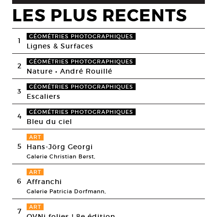
LES PLUS RECENTS
GÉOMÉTRIES PHOTOGRAPHIQUES
1
Lignes & Surfaces
GÉOMÉTRIES PHOTOGRAPHIQUES
2
Nature • André Rouillé
GÉOMÉTRIES PHOTOGRAPHIQUES
3
Escaliers
GÉOMÉTRIES PHOTOGRAPHIQUES
4
Bleu du ciel
ART
5
Hans-Jörg Georgi
Galerie Christian Berst,
ART
6
Affranchi
Galerie Patricia Dorfmann,
ART
7
OVNi folies ! 8e édition