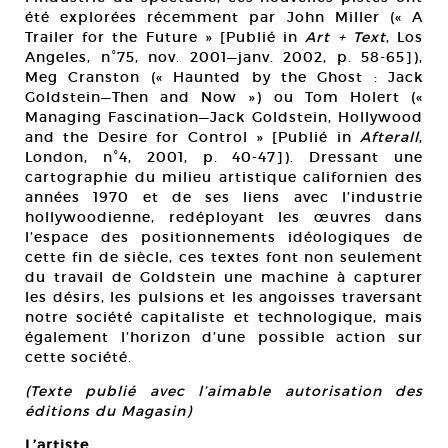
été explorées récemment par John Miller (« A
Trailer for the Future » [Publié in
Art + Text
, Los
Angeles, n°75, nov. 2001—janv. 2002, p. 58-65]),
Meg Cranston (« Haunted by the Ghost : Jack
Goldstein—Then and Now ») ou Tom Holert («
Managing Fascination—Jack Goldstein, Hollywood
and the Desire for Control » [Publié in
Afterall
,
London, n°4, 2001, p. 40-47]). Dressant une
cartographie du milieu artistique californien des
années 1970 et de ses liens avec l’industrie
hollywoodienne, redéployant les œuvres dans
l’espace des positionnements idéologiques de
cette fin de siècle, ces textes font non seulement
du travail de Goldstein une machine à capturer
les désirs, les pulsions et les angoisses traversant
notre société capitaliste et technologique, mais
également l’horizon d’une possible action sur
cette société.
(Texte publié avec l’aimable autorisation des
éditions du Magasin)
L’artiste