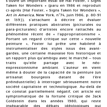
s’ouvre un important essai de Hal Foster, « Signs
Taken for Wonders » (paru en 1986 et reproduit
ci-après [Hal Foster, « Signs Taken for Wonders »,
Art in America
, New York, n°74, juin 1986, p. 80-91
et 139]), s’attachant à décrire et évaluer
différentes pratiques abstraites (picturales ou
para-picturales) d’artistes encore rattachés au
phénomène récent de « l’appropriationisme ».
Portant un regard critique sur cette « nouvelle
peinture », Foster lui prête une habileté à
instrumentaliser des styles issus des avant-
gardes, une certaine mauvaise fois historique et
un rapport plus qu’ambigu avec le marché — tous
traits qu’elle partage avec le néo-
expressionnisme ambiant. L’auteur en vient
même à douter de la capacité de la peinture (un
artisanat bourgeois datant de l’ère
préindustrielle) à interroger sérieusement notre
société capitaliste et technologique. Au-delà de
ce constat partiellement négatif, cet article est
symptomatique de la fortune critique de Jack
Goldstein dans les années 1980, qui reste
inséparable des débats idéologiques qui