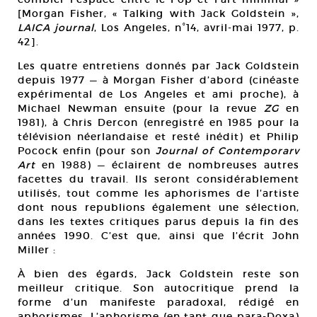
[Morgan Fisher, « Talking with Jack Goldstein »,
LAICA journal
, Los Angeles, n°14, avril-mai 1977, p.
42].
Les quatre entretiens donnés par Jack Goldstein
depuis 1977 — à Morgan Fisher d’abord (cinéaste
expérimental de Los Angeles et ami proche), à
Michael Newman ensuite (pour la revue
ZG
en
1981), à Chris Dercon (enregistré en 1985 pour la
télévision néerlandaise et resté inédit) et Philip
Pocock enfin (pour son
Journal of Contemporarv
Art
en 1988) — éclairent de nombreuses autres
facettes du travail. Ils seront considérablement
utilisés, tout comme les aphorismes de l’artiste
dont nous republions également une sélection,
dans les textes critiques parus depuis la fin des
années 1990. C’est que, ainsi que l’écrit John
Miller :
À bien des égards, Jack Goldstein reste son
meilleur critique. Son autocritique prend la
forme d’un manifeste paradoxal, rédigé en
aphorismes. L’aphorisme (en tant que para-Doxa)