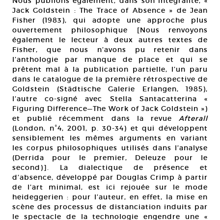
Nous publions également, dans son intégralité, «
Jack Goldstein : The Trace of Absence » de Jean
Fisher (1983), qui adopte une approche plus
ouvertement philosophique [Nous renvoyons
également le lecteur à deux autres textes de
Fisher, que nous n’avons pu retenir dans
l’anthologie par manque de place et qui se
prêtent mal à la publication partielle, l’un paru
dans le catalogue de la première rétrospective de
Goldstein (Städtische Galerie Erlangen, 1985),
l’autre co-signé avec Stella Santacatterina «
Figuring Difference—The Work of Jack Goldstein »)
et publié récemment dans la revue
Afterall
(London, n°4, 2001, p. 30-34) et qui développent
sensiblement les mêmes arguments en variant
les corpus philosophiques utilisés dans l’analyse
(Derrida pour le premier, Deleuze pour le
second)]. La dialectique de présence et
d’absence, développé par Douglas Crimp à partir
de l’art minimal, est ici rejouée sur le mode
heideggerien : pour l’auteur, en effet, la mise en
scène des processus de distanciation induits par
le spectacle de la technologie engendre une «