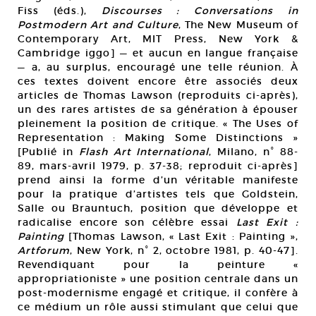
Fiss (éds.),
Discourses : Conversations in
Postmodern Art and Culture
, The New Museum of
Contemporary Art, MIT Press, New York &
Cambridge iggo] — et aucun en langue française
— a, au surplus, encouragé une telle réunion. À
ces textes doivent encore être associés deux
articles de Thomas Lawson (reproduits ci-après),
un des rares artistes de sa génération à épouser
pleinement la position de critique. « The Uses of
Representation : Making Some Distinctions »
[Publié in
Flash Art International
, Milano, n° 88-
89, mars-avril 1979, p. 37-38; reproduit ci-après]
prend ainsi la forme d’un véritable manifeste
pour la pratique d’artistes tels que Goldstein,
Salle ou Brauntuch, position que développe et
radicalise encore son célèbre essai
Last Exit :
Painting
[Thomas Lawson, « Last Exit : Painting »,
Artforum
, New York, n° 2, octobre 1981, p. 40-47].
Revendiquant pour la peinture «
appropriationiste » une position centrale dans un
post-modernisme engagé et critique, il confère à
ce médium un rôle aussi stimulant que celui que