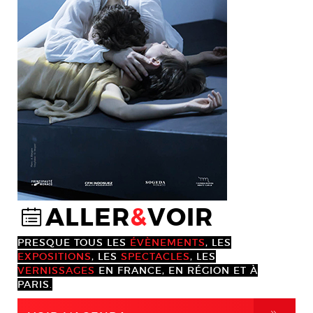
ALLER
&
VOIR
@
PRESQUE TOUS LES
ÉVÈNEMENTS
, LES
EXPOSITIONS
, LES
SPECTACLES
, LES
VERNISSAGES
EN FRANCE, EN RÉGION ET À
PARIS.