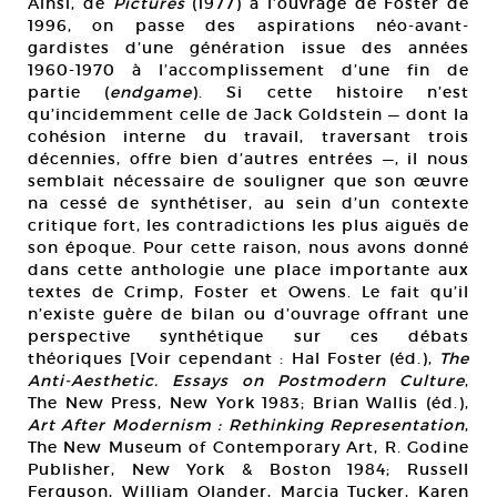
Ainsi, de
Pictures
(1977) à l’ouvrage de Foster de
1996, on passe des aspirations néo-avant-
gardistes d’une génération issue des années
1960-1970 à l’accomplissement d’une fin de
partie (
endgame
). Si cette histoire n’est
qu’incidemment celle de Jack Goldstein — dont la
cohésion interne du travail, traversant trois
décennies, offre bien d’autres entrées —, il nous
semblait nécessaire de souligner que son œuvre
na cessé de synthétiser, au sein d’un contexte
critique fort, les contradictions les plus aiguës de
son époque. Pour cette raison, nous avons donné
dans cette anthologie une place importante aux
textes de Crimp, Foster et Owens. Le fait qu’il
n’existe guère de bilan ou d’ouvrage offrant une
perspective synthétique sur ces débats
théoriques [Voir cependant : Hal Foster (éd.),
The
Anti-Aesthetic. Essays on Postmodern Culture
,
The New Press, New York 1983; Brian Wallis (éd.),
Art After Modernism : Rethinking Representation
,
The New Museum of Contemporary Art, R. Godine
Publisher, New York & Boston 1984; Russell
Ferguson, William Olander, Marcia Tucker, Karen