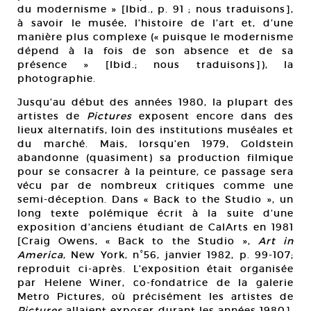
du modernisme » [Ibid., p. 91 ; nous traduisons],
à savoir le musée, l’histoire de l’art et, d’une
manière plus complexe (« puisque le modernisme
dépend à la fois de son absence et de sa
présence » [Ibid.; nous traduisons]), la
photographie.
Jusqu’au début des années 1980, la plupart des
artistes de
Pictures
exposent encore dans des
lieux alternatifs, loin des institutions muséales et
du marché. Mais, lorsqu’en 1979, Goldstein
abandonne (quasiment) sa production filmique
pour se consacrer à la peinture, ce passage sera
vécu par de nombreux critiques comme une
semi-déception. Dans « Back to the Studio », un
long texte polémique écrit à la suite d’une
exposition d’anciens étudiant de CalArts en 1981
[Craig Owens, « Back to the Studio »,
Art in
America
, New York, n°56, janvier 1982, p. 99-107;
reproduit ci-après. L’exposition était organisée
par Helene Winer, co-fondatrice de la galerie
Metro Pictures, où précisément les artistes de
Pictures
allaient exposer durant les années 1980],