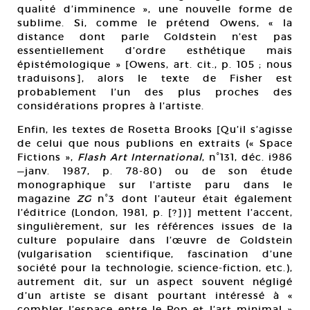
qualité d’imminence », une nouvelle forme de
sublime. Si, comme le prétend Owens, « la
distance dont parle Goldstein n’est pas
essentiellement d’ordre esthétique mais
épistémologique » [Owens, art. cit., p. 105 ; nous
traduisons], alors le texte de Fisher est
probablement l’un des plus proches des
considérations propres à l’artiste.
Enfin, les textes de Rosetta Brooks [Qu’il s’agisse
de celui que nous publions en extraits (« Space
Fictions »,
Flash Art International
, n°131, déc. i986
—janv. 1987, p. 78-80) ou de son étude
monographique sur l’artiste paru dans le
magazine
ZG
n°3 dont l’auteur était également
l’éditrice (London, 1981, p. [?])] mettent l’accent,
singulièrement, sur les références issues de la
culture populaire dans l’œuvre de Goldstein
(vulgarisation scientifique, fascination d’une
société pour la technologie, science-fiction, etc.),
autrement dit, sur un aspect souvent négligé
d’un artiste se disant pourtant intéressé à «
combler l’espace entre le Pop et l’art minimal »