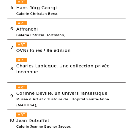
ART
5
Hans-Jörg Georgi
Galerie Christian Berst,
ART
6
Affranchi
Galerie Patricia Dorfmann,
ART
7
OVNi folies ! 8e édition
ART
Charles Lapicque. Une collection privée
8
inconnue
,
ART
Corinne Deville, un univers fantastique
9
Musée d’Art et d’Histoire de l’Hôpital Sainte-Anne
(MAHHSA),
ART
10
Jean Dubuffet
Galerie Jeanne Bucher Jaeger,