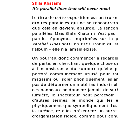
Shila Khatami
It’s parallel lines that will never meet
Le titre de cette exposition est un truis
droites parallèles qui ne se rencontrer
que cela en devient absurde. La rencont
parallèles. Mais Shila Khatami n’est pas i
paroles éponymes imprimées sur la po
Parallel Lines
sorti en 1979. Ironie du s
l’album – elle n’a jamais existé.
On pourrait donc commencer à regarder l
de perte, en cherchant quelque chose qu
à l’inconsistance du support qu’elle pr
perforé communément utilisé pour ran
magasins ou isoler phoniquement les an
pas de détourner un matériau industriel 
ces panneaux ne donnent jamais de surfac
lumière, le spectateur peut percevoir 
d’autres termes, le monde qui les en
physiquement que symboliquement. Les 
la surface, et elles présentent un autr
d’organisation rigide, comme pour conten