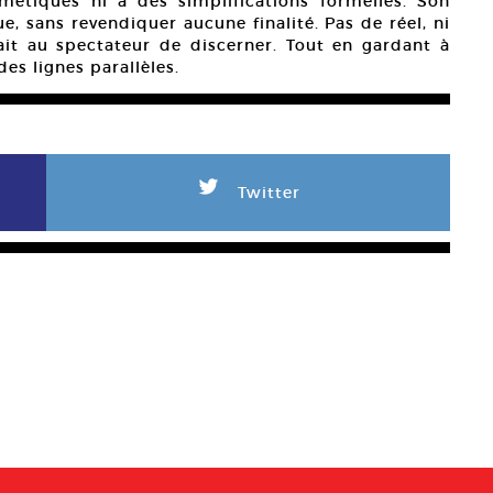
étiques ni à des simplifications formelles. Son
, sans revendiquer aucune finalité. Pas de réel, ni
serait au spectateur de discerner. Tout en gardant à
des lignes parallèles.
L
Twitter