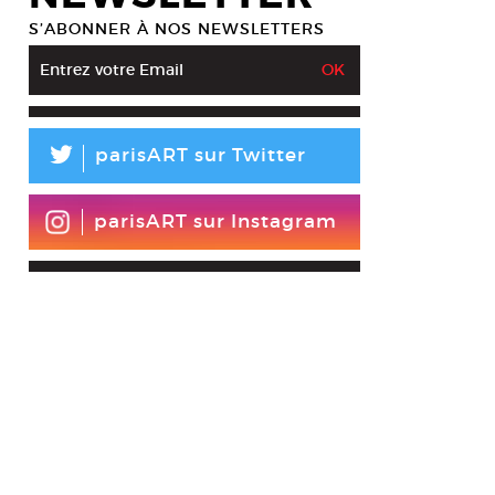
S’ABONNER À NOS NEWSLETTERS
L
parisART sur Twitter
parisART sur Instagram
 Khatami, Stains, 2012. Laque et vinyle sur Isorel. 120 x 80 cm