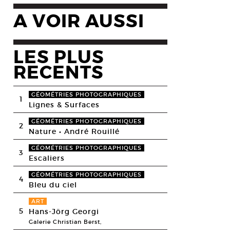
A VOIR AUSSI
LES PLUS
RECENTS
GÉOMÉTRIES PHOTOGRAPHIQUES
1
Lignes & Surfaces
GÉOMÉTRIES PHOTOGRAPHIQUES
2
Nature • André Rouillé
GÉOMÉTRIES PHOTOGRAPHIQUES
3
Escaliers
GÉOMÉTRIES PHOTOGRAPHIQUES
4
Bleu du ciel
ART
5
Hans-Jörg Georgi
Galerie Christian Berst,