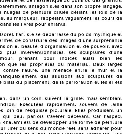
idienne, et de l’esthétique du punk ou des graffitis.
apparemment antagonistes dans son propre langage,
 nuages de peinture diluée défiant les lois de la
gle et au marqueur, rappelant vaguement les cours de
dans les livres pour enfants.
sorel, l’artiste se débarrasse du poids mythique et
 permet de construire des images d’une surprenante
sion et beauté, d’organisation et de pouvoir, avec
 plus interventionnistes, ses sculptures d’une
umour, prenant pour indices aussi bien les
tion que les propriétés du matériau. Deux larges
ne contre l’autre, une menace entre le mur et la
mmanquablement des allusions aux sculptures de
e biais du placement, de la perforation et les effets
nt dans un coin, suivent la grille, mais semblent
droit. Exécutées rapidement, souvent de taille
 loin de l’esquisse picturale. Elles produisent un
 qui peut parfois s’avérer décevant. Car l’aspect
ila Khatami est de développer une forme de peinture
ur tirer du sens du monde réel, sans adhérer pour