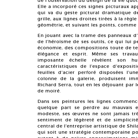
de l’observation du design de la vie quot
Elle a incorporé ces signes picturaux 
qui va du geste pictural dramatique de
grille, aux lignes droites tirées à la rè
géométrie, et suivant les points, comme 
En jouant avec la trame des panneaux d’I
de l’héroïsme de ses outils, ce qui lui
économie, des compositions toute de ten
élégance et esprit. Même ses travaux
imposante échelle révèlent son h
caractéristiques de l’espace d’exposi
feuilles d’acier perforé disposées l’u
colonne de la galerie, produisent i
Richard Serra, tout en les déjouant par l
de moiré.
Dans ses peintures les lignes commence
quelque part se perdre au mauvais en
modeste, ses œuvres ne sont jamais très
sentiment de légèreté et de simplicité
central de l’entreprise artistique de Sh
qui soit une stratégie contemporaine po