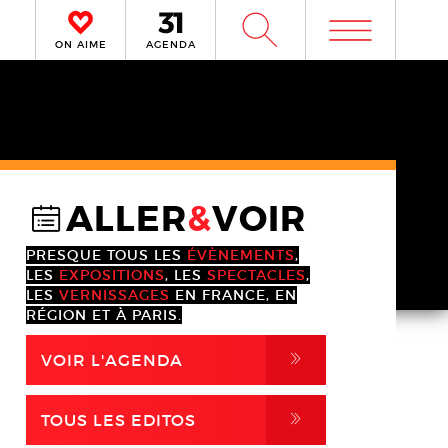
m
W
ON AIME
AGENDA
ALLER
&
VOIR
@
PRESQUE TOUS LES
ÉVÈNEMENTS
,
LES
EXPOSITIONS
, LES
SPECTACLES
,
LES
VERNISSAGES
EN FRANCE, EN
RÉGION ET À PARIS.
,
VOIR L'AGENDA
,
TOUS LES EDITOS