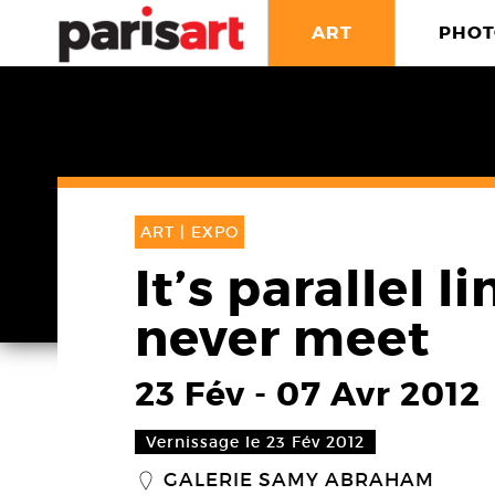
ART
PHOT
ART |
EXPO
It’s parallel l
never meet
23 Fév
-
07 Avr 2012
Vernissage le 23 Fév 2012
GALERIE SAMY ABRAHAM
_