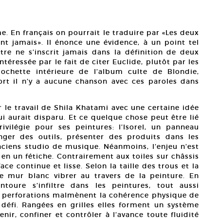
Court
me. En français on pourrait le traduire par «Les deux
ont jamais». Il énonce une évidence, à un point tel
re ne s’inscrit jamais dans la définition de deux
ntéressée par le fait de citer Euclide, plutôt par les
chette intérieure de l’album culte de Blondie,
ort il n’y a aucune chanson avec ces paroles dans
e travail de Shila Khatami avec une certaine idée
i aurait disparu. Et ce quelque chose peut être lié
ivilégie pour ses peintures: l’Isorel, un panneau
ger des outils, présenter des produits dans les
ciens studio de musique. Néanmoins, l’enjeu n’est
en un fétiche. Contrairement aux toiles sur châssis
e continue et lisse. Selon la taille des trous et la
le mur blanc vibrer au travers de la peinture. En
toure s’infiltre dans les peintures, tout aussi
perforations malmènent la cohérence physique de
e défi. Rangées en grilles elles forment un système
ir, confiner et contrôler à l’avance toute fluidité