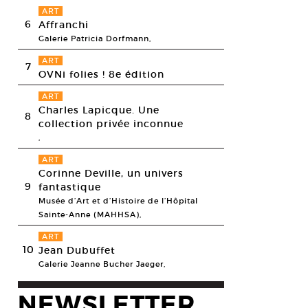
ART
6
Affranchi
Galerie Patricia Dorfmann,
ART
7
OVNi folies ! 8e édition
ART
Charles Lapicque. Une
8
collection privée inconnue
,
ART
Corinne Deville, un univers
9
fantastique
Musée d’Art et d’Histoire de l’Hôpital
Sainte-Anne (MAHHSA),
ART
10
Jean Dubuffet
Galerie Jeanne Bucher Jaeger,
NEWSLETTER