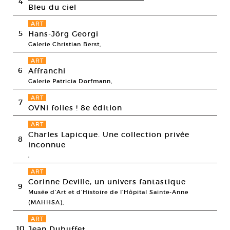
4
Bleu du ciel
ART
5
Hans-Jörg Georgi
Galerie Christian Berst,
ART
6
Affranchi
Galerie Patricia Dorfmann,
ART
7
OVNi folies ! 8e édition
ART
Charles Lapicque. Une collection privée
8
inconnue
,
ART
Corinne Deville, un univers fantastique
9
Musée d’Art et d’Histoire de l’Hôpital Sainte-Anne
(MAHHSA),
ART
10
Jean Dubuffet