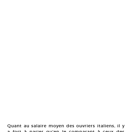
Quant au salaire moyen des ouvriers italiens, il y
a fort à parier qu’en le comparant à ceux des