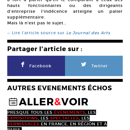
hauts fonctionnaires ou des dirigeants
d’entreprise l’indécence atteigne un palier
supplémentaire.
Mais là n’est pas le sujet…
— Lire l’article source sur
Le Journal des Arts
Partager l'article sur :
F
L
Facebook
Twitter
AUTRES EVENEMENTS ÉCHOS
ALLER
&
VOIR
@
PRESQUE TOUS LES
ÉVÈNEMENTS
, LES
EXPOSITIONS
, LES
SPECTACLES
, LES
VERNISSAGES
EN FRANCE, EN RÉGION ET À
PARIS.