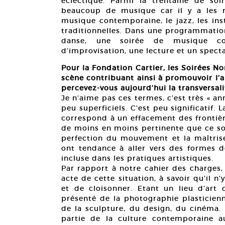
éclectique. Parmi la trentaine de soi
beaucoup de musique car il y a les m
musique contemporaine, le jazz, les ins
traditionnelles. Dans une programmation,
danse, une soirée de musique con
d’improvisation, une lecture et un spect
Pour la Fondation Cartier, les Soirées 
scène contribuant ainsi à promouvoir l
percevez-vous aujourd’hui la transversalit
Je n’aime pas ces termes, c’est très « an
peu superficiels. C’est peu significatif. L
correspond à un effacement des frontière
de moins en moins pertinente que ce soi
perfection du mouvement et la maîtrise
ont tendance à aller vers des formes de
incluse dans les pratiques artistiques.
Par rapport à notre cahier des charges
acte de cette situation, à savoir qu’il n
et de cloisonner. Etant un lieu d’art 
présenté de la photographie plasticienn
de la sculpture, du design, du cinéma. 
partie de la culture contemporaine a