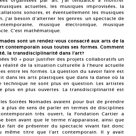
rées organisées par an, j’ai tendance à montrer
usiques actuelles, les musiques improvisées, la
tallations sonores, et éventuellement les musiques
 j’ai besoin d’alterner les genres: un spectacle de
temporaine, musique électronique, musique
acle. C’est mathématique.
Nomades sont un rendez-vous consacré aux arts de la
’art contemporain sous toutes ses formes. Comment
é, la transdisciplinarité dans l’art?
nées 90 » pour justifier des projets collaboratifs un
a réalité de la situation culturelle à l’heure actuelle
s entre les formes. La question du savoir faire est
t dans les arts plastiques que dans la danse où la
 technique ne sont plus en question. Les artistes
 plus en plus ouvertes. La transdisciplinarité est
, les Soirées Nomades avaient pour but de prendre
’y a plus de sens de parler en termes de disciplines
contemporain très ouvert, la Fondation Cartier a
e bien avant que le terme n’apparaisse, ainsi que
Le fait de présenter du spectacle vivant fait donc
u même titre que l’art contemporain. Il y avait