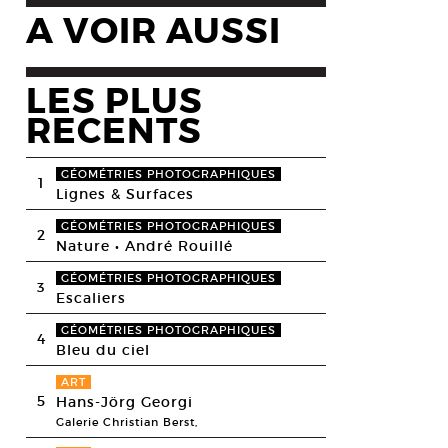
A VOIR AUSSI
LES PLUS
RECENTS
GÉOMÉTRIES PHOTOGRAPHIQUES
1
Lignes & Surfaces
GÉOMÉTRIES PHOTOGRAPHIQUES
2
Nature • André Rouillé
GÉOMÉTRIES PHOTOGRAPHIQUES
3
Escaliers
GÉOMÉTRIES PHOTOGRAPHIQUES
4
Bleu du ciel
ART
5
Hans-Jörg Georgi
Galerie Christian Berst,