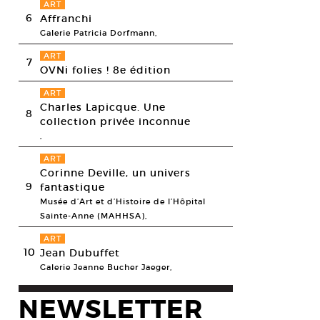
ART
6
Affranchi
Galerie Patricia Dorfmann,
ART
7
OVNi folies ! 8e édition
ART
Charles Lapicque. Une
8
collection privée inconnue
,
ART
Corinne Deville, un univers
9
fantastique
Musée d’Art et d’Histoire de l’Hôpital
Sainte-Anne (MAHHSA),
ART
10
Jean Dubuffet
Galerie Jeanne Bucher Jaeger,
NEWSLETTER