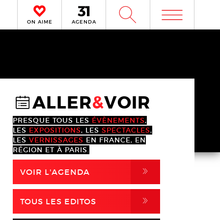
m
W
ON AIME
AGENDA
ALLER
&
VOIR
@
PRESQUE TOUS LES
ÉVÈNEMENTS
,
LES
EXPOSITIONS
, LES
SPECTACLES
,
LES
VERNISSAGES
EN FRANCE, EN
RÉGION ET À PARIS.
,
VOIR L'AGENDA
,
TOUS LES EDITOS