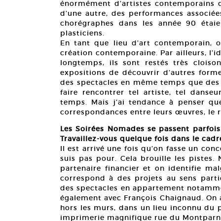
énormément d’artistes contemporains qu
d’une autre, des performances associées
chorégraphes dans les année 90 étai
plasticiens.
En tant que lieu d’art contemporain, 
création contemporaine. Par ailleurs, l’
longtemps, ils sont restés très cloiso
expositions de découvrir d’autres forme
des spectacles en même temps que des ex
faire rencontrer tel artiste, tel dans
temps. Mais j’ai tendance à penser que 
correspondances entre leurs œuvres, le r
Les Soirées Nomades se passent parfois 
Travaillez-vous quelque fois dans le cadr
Il est arrivé une fois qu’on fasse un conc
suis pas pour. Cela brouille les pistes
partenaire financier et on identifie ma
correspond à des projets au sens partic
des spectacles en appartement notamme
également avec François Chaignaud. On 
hors les murs, dans un lieu inconnu du p
imprimerie magnifique rue du Montparn