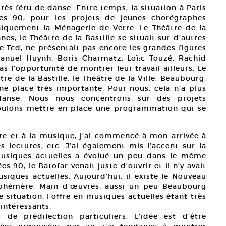
rès féru de danse. Entre temps, la situation à Paris
s 90, pour les projets de jeunes chorégraphes
niquement la Ménagerie de Verre. Le Théâtre de la
es, le Théâtre de la Bastille se situait sur d’autres
le Tcd, ne présentait pas encore les grandes figures
nuel Huynh, Boris Charmatz, Loï;c Touzé, Rachid
s l’opportunité de montrer leur travail ailleurs. Le
re de la Bastille, le Théâtre de la Ville, Beaubourg,
ne place très importante. Pour nous, cela n’a plus
danse. Nous nous concentrons sur des projets
 voulons mettre en place une programmation qui se
re et à la musique, j’ai commencé à mon arrivée à
s lectures, etc. J’ai également mis l’accent sur la
musiques actuelles a évolué un peu dans le même
s 90, le Batofar venait juste d’ouvrir et il n’y avait
iques actuelles. Aujourd’hui, il existe le Nouveau
 Ephémère, Main d’œuvres, aussi un peu Beaubourg
 situation, l’offre en musiques actuelles étant très
 intéressants.
e prédilection particuliers. L’idée est d’être