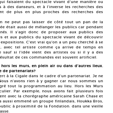
i faisaient du spectacle vivant d’une manière ou
 à des danseurs, et à l’inverse les recherches des
ent de plus en plus proches des recherches des
on ne peut pas laisser de côté tout un pan de la
idée était aussi de mélanger les publics car pendant
nnés. Il s’agit donc de proposer aux publics des
s et aux publics du spectacle vivant de découvrir
positions. C’est vrai qu’on a un peu cherché à se
eur, avec tel artiste comme ça arrive de temps en
sauf si l’idée vient des artistes ou si il y a des
ésultat de ces commandes est souvent artificiel.
hors les murs, en plein air ou dans d’autres lieux.
e de partenariats?
ert à la Cigale dans le cadre d’un partenariat. Je ne
. Nous n’avons rien à y gagner car nous sommes un
lgré tout la programmation au lieu. Hors les Murs
ulier. Par exemple, nous avons fait plusieurs fois
nt avec la chorégraphe américaine Sarah Chase et
a aussi emmené un groupe finlandais, Houkka Bros,
ublic à proximité de la Fondation: dans une vieille
asse.