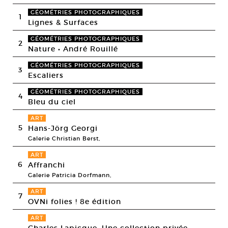
GÉOMÉTRIES PHOTOGRAPHIQUES
1
Lignes & Surfaces
GÉOMÉTRIES PHOTOGRAPHIQUES
2
Nature • André Rouillé
GÉOMÉTRIES PHOTOGRAPHIQUES
3
Escaliers
GÉOMÉTRIES PHOTOGRAPHIQUES
4
Bleu du ciel
ART
5
Hans-Jörg Georgi
Galerie Christian Berst,
ART
6
Affranchi
Galerie Patricia Dorfmann,
ART
7
OVNi folies ! 8e édition
ART