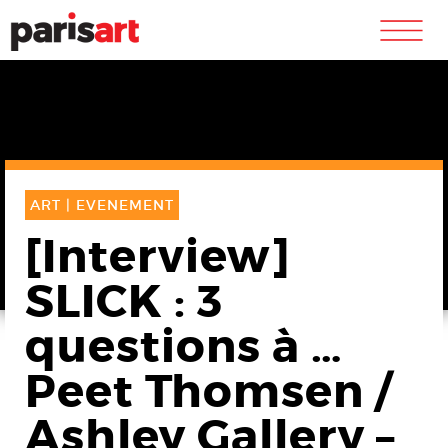
m
ART |
EVENEMENT
[Interview]
SLICK : 3
questions à …
Peet Thomsen /
Ashley Gallery –