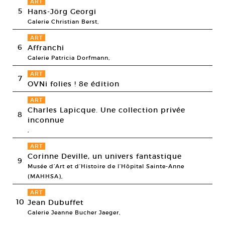
ART
5
Hans-Jörg Georgi
Galerie Christian Berst,
ART
6
Affranchi
Galerie Patricia Dorfmann,
ART
7
OVNi folies ! 8e édition
ART
Charles Lapicque. Une collection privée
8
inconnue
,
ART
Corinne Deville, un univers fantastique
9
Musée d’Art et d’Histoire de l’Hôpital Sainte-Anne
(MAHHSA),
ART
10
Jean Dubuffet
Galerie Jeanne Bucher Jaeger,