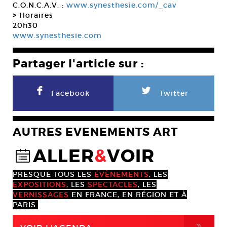
C.O.N.C.A.V. :
www.synesthesie.com/_cav
>
Horaires
20h30
www.synesthesie.com
Partager l'article sur :
F
L
Facebook
Twitter
AUTRES EVENEMENTS ART
ALLER
&
VOIR
@
PRESQUE TOUS LES
ÉVÈNEMENTS
, LES
EXPOSITIONS
, LES
SPECTACLES
, LES
VERNISSAGES
EN FRANCE, EN RÉGION ET À
PARIS.