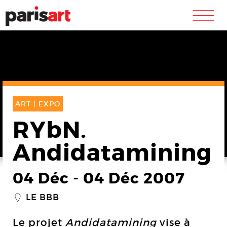
m
ART |
EXPO
RYbN.
Andidatamining
04 Déc
-
04 Déc 2007
LE BBB
_
Le projet
Andidatamining
vise à