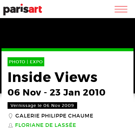
m
PHOTO |
EXPO
Inside Views
06 Nov
-
23 Jan 2010
Vernissage le 06 Nov 2009
GALERIE PHILIPPE CHAUME
_
FLORIANE DE LASSÉE
S