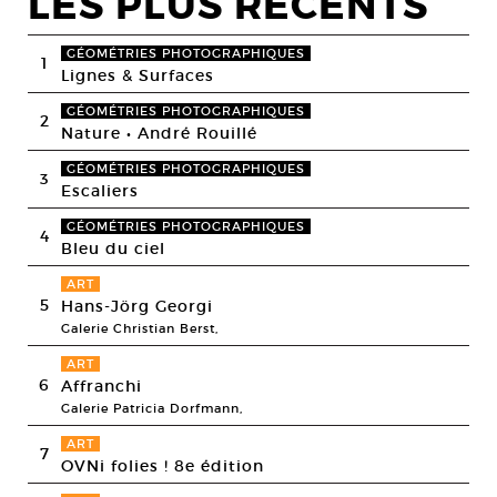
LES PLUS RECENTS
GÉOMÉTRIES PHOTOGRAPHIQUES
1
Lignes & Surfaces
GÉOMÉTRIES PHOTOGRAPHIQUES
2
Nature • André Rouillé
GÉOMÉTRIES PHOTOGRAPHIQUES
3
Escaliers
GÉOMÉTRIES PHOTOGRAPHIQUES
4
Bleu du ciel
ART
5
Hans-Jörg Georgi
Galerie Christian Berst,
ART
6
Affranchi
Galerie Patricia Dorfmann,
ART
7
OVNi folies ! 8e édition