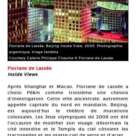
Floriane de Lassée, Beijing Inside View, 2009. Photographie
argentique, tirage lambda
Courtesy Galerie Philippe Chaume © Floriane de Lassée
Floriane de Lassée
Inside Views
Après Shanghai et Macao, Floriane de Lassée a
choisi Pékin comme troisième site chinois
d’investigation. Cette ville ancestrale, autrement
appelée capitale du nord en mandarin, Beijing,
est aujourd’hui le théâtre de mutations
colossales. Les Jeux olympiques de 2008 ont été
l’occasion de modifier son visage: désormais la
cité interdite et le Temple du ciel côtoient les
tractopelles et les gratte-ciel de verre et d’acier.