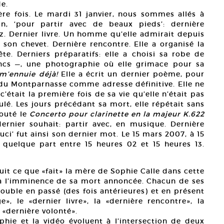
e.
re fois. Le mardi 31 janvier, nous sommes allés à
n, ‘pour partir avec de beaux pieds’: dernière
. Dernier livre. Un homme qu’elle admirait depuis
 son chevet. Dernière rencontre. Elle a organisé la
e. Derniers préparatifs: elle a choisi sa robe de
ancs —, une photographie où elle grimace pour sa
m’ennuie déjà!
Elle a écrit un dernier poème, pour
e du Montparnasse comme adresse définitive. Elle ne
’était la première fois de sa vie qu’elle n’était pas
lé. Les jours précédant sa mort, elle répétait sans
couté le
Concerto pour clarinette en la majeur K.622
ernier souhait: partir avec, en musique. Dernière
ouci’ fut ainsi son dernier mot. Le 15 mars 2007, à 15
e, quelque part entre 15 heures 02 et 15 heures 13.
uit ce que «fait» la mère de Sophie Calle dans cette
e à l’imminence de sa mort annoncée. Chacun de ses
double en passé (des fois antérieures) et en présent
e», le «dernier livre», la «dernière rencontre», la
a «dernière volonté».
phie et la vidéo évoluent à l’intersection de deux