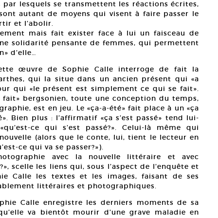
s par lesquels se transmettent les réactions écrites,
sont autant de moyens qui visent à faire passer le
ir et l’abolir.
ement mais fait exister face à lui un faisceau de
 une solidarité pensante de femmes, qui permettent
n» d’elle…
ette œuvre de Sophie Calle interroge de fait la
rthes, qui la situe dans un ancien présent qui «a
our qui «le présent est simplement ce qui se fait».
e fait» bergsonien, toute une conception du temps,
raphie, est en jeu. Le «ça-a-été» fait place à un «ça
». Bien plus : l’affirmatif «ça s’est passé» tend lui-
«qu’est-ce qui s’est passé?». Celui-là même qui
nouvelle (alors que le conte, lui, tient le lecteur en
’est-ce qui va se passer?»).
otographie avec la nouvelle littéraire et avec
», scelle les liens qui, sous l’aspect de l’enquête et
ie Calle les textes et les images, faisant de ses
ablement littéraires et photographiques.
ophie Calle enregistre les derniers moments de sa
u’elle va bientôt mourir d’une grave maladie en