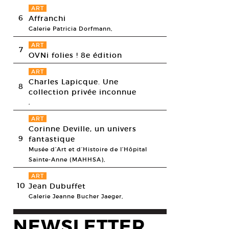
ART
6
Affranchi
Galerie Patricia Dorfmann,
ART
7
OVNi folies ! 8e édition
ART
Charles Lapicque. Une
8
collection privée inconnue
,
ART
Corinne Deville, un univers
9
fantastique
Musée d’Art et d’Histoire de l’Hôpital
Sainte-Anne (MAHHSA),
ART
10
Jean Dubuffet
Galerie Jeanne Bucher Jaeger,
NEWSLETTER