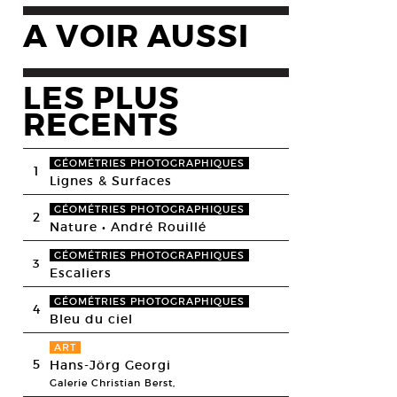
A VOIR AUSSI
LES PLUS
RECENTS
GÉOMÉTRIES PHOTOGRAPHIQUES
1
Lignes & Surfaces
GÉOMÉTRIES PHOTOGRAPHIQUES
2
Nature • André Rouillé
GÉOMÉTRIES PHOTOGRAPHIQUES
3
Escaliers
GÉOMÉTRIES PHOTOGRAPHIQUES
4
Bleu du ciel
ART
5
Hans-Jörg Georgi
Galerie Christian Berst,