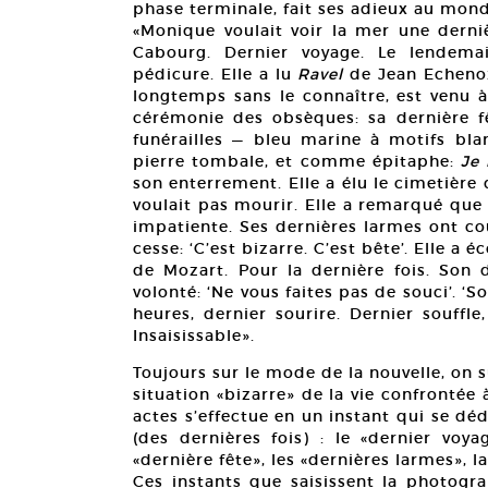
phase terminale, fait ses adieux au mond
«Monique voulait voir la mer une derniè
Cabourg. Dernier voyage. Le lendemai
pédicure. Elle a lu
Ravel
de Jean Echenoz
longtemps sans le connaître, est venu à
cérémonie des obsèques: sa dernière fêt
funérailles — bleu marine à motifs bl
pierre tombale, et comme épitaphe:
Je 
son enterrement. Elle a élu le cimetièr
voulait pas mourir. Elle a remarqué que c
impatiente. Ses dernières larmes ont cou
cesse: ‘C’est bizarre. C’est bête’. Elle a é
de Mozart. Pour la dernière fois. Son d
volonté: ‘Ne vous faites pas de souci’. ‘S
heures, dernier sourire. Dernier souffl
Insaisissable».
Toujours sur le mode de la nouvelle, on s
situation «bizarre» de la vie confronté
actes s’effectue en un instant qui se dé
(des dernières fois) : le «dernier voyag
«dernière fête», les «dernières larmes», l
Ces instants que saisissent la photogra