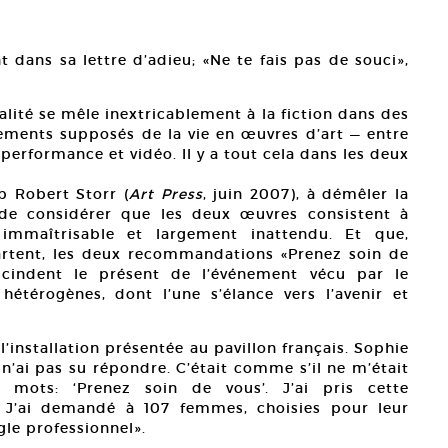
t dans sa lettre d’adieu; «Ne te fais pas de souci»,
lité se mêle inextricablement à la fiction dans des
énements supposés de la vie en œuvres d’art — entre
, performance et vidéo. Il y a tout cela dans les deux
p Robert Storr (
Art Press
, juin 2007), à démêler la
le de considérer que les deux œuvres consistent à
 immaîtrisable et largement inattendu. Et que,
artent, les deux recommandations «Prenez soin de
scindent le présent de l’événement vécu par le
hétérogènes, dont l’une s’élance vers l’avenir et
l’installation présentée au pavillon français. Sophie
e n’ai pas su répondre. C’était comme s’il ne m’était
s mots: ‘Prenez soin de vous’. J’ai pris cette
 J’ai demandé à 107 femmes, choisies pour leur
gle professionnel».