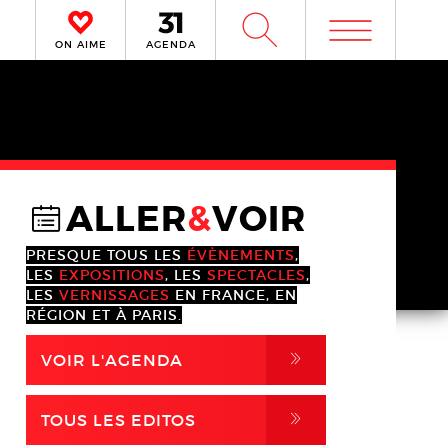
m
W
ON AIME
AGENDA
ALLER
&
VOIR
@
PRESQUE TOUS LES
ÉVÈNEMENTS
,
LES
EXPOSITIONS
, LES
SPECTACLES
,
LES
VERNISSAGES
EN FRANCE, EN
RÉGION ET À PARIS.
,
VOIR L'AGENDA
,
TOUS LES EDITOS