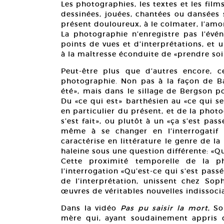
Les photographies, les textes et les film
dessinées, jouées, chantées ou dansées 
présent douloureux, à le colmater, l’amort
La photographie n’enregistre pas l’évén
points de vues et d’interprétations, et
à la maîtresse éconduite de «prendre soi
Peut-être plus que d’autres encore, c
photographie. Non pas à la façon de Ba
été», mais dans le sillage de Bergson p
Du «ce qui est» barthésien au «ce qui s
en particulier du présent, et de la photog
s’est fait», ou plutôt à un «ça s’est passé
même à se changer en l’interrogatif 
caractérise en littérature le genre de la 
haleine sous une question différente: «Qu
Cette proximité temporelle de la ph
l’interrogation «Qu’est-ce qui s’est passé?
de l’interprétation, unissent chez Soph
œuvres de véritables nouvelles indissoci
Dans la vidéo
Pas pu saisir la mort
, S
mère qui, ayant soudainement appris q