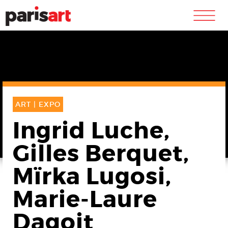
m
ART |
EXPO
Ingrid Luche,
Gilles Berquet,
Mïrka Lugosi,
Marie-Laure
Dagoit