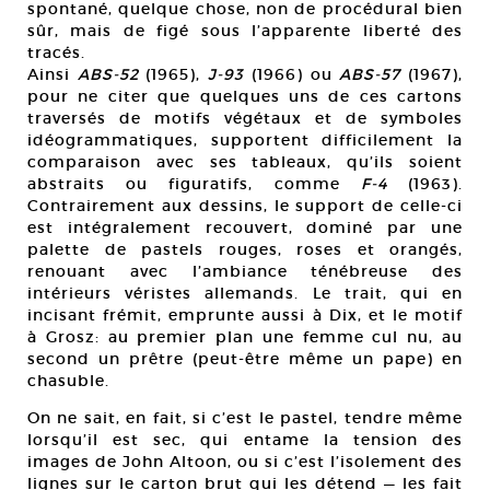
spontané, quelque chose, non de procédural bien
sûr, mais de figé sous l’apparente liberté des
tracés.
Ainsi
ABS-52
(1965),
J-93
(1966) ou
ABS-57
(1967),
pour ne citer que quelques uns de ces cartons
traversés de motifs végétaux et de symboles
idéogrammatiques, supportent difficilement la
comparaison avec ses tableaux, qu’ils soient
abstraits ou figuratifs, comme
F-4
(1963).
Contrairement aux dessins, le support de celle-ci
est intégralement recouvert, dominé par une
palette de pastels rouges, roses et orangés,
renouant avec l’ambiance ténébreuse des
intérieurs véristes allemands. Le trait, qui en
incisant frémit, emprunte aussi à Dix, et le motif
à Grosz: au premier plan une femme cul nu, au
second un prêtre (peut-être même un pape) en
chasuble.
On ne sait, en fait, si c’est le pastel, tendre même
lorsqu’il est sec, qui entame la tension des
images de John Altoon, ou si c’est l’isolement des
lignes sur le carton brut qui les détend — les fait