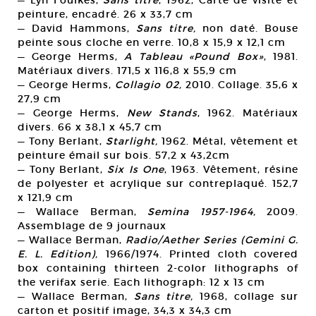
— Lyn Foulkes,
Sans titre
, 1962, Carte de visite et
peinture, encadré. 26 x 33,7 cm
— David Hammons,
Sans titre,
non daté. Bouse
peinte sous cloche en verre. 10,8 x 15,9 x 12,1 cm
— George Herms,
A Tableau «Pound Box»
, 1981.
Matériaux divers. 171,5 x 116,8 x 55,9 cm
— George Herms,
Collagio 02,
2010. Collage. 35,6 x
27,9 cm
— George Herms,
New Stands
, 1962. Matériaux
divers. 66 x 38,1 x 45,7 cm
— Tony Berlant,
Starlight,
1962. Métal, vêtement et
peinture émail sur bois. 57,2 x 43,2cm
— Tony Berlant,
Six Is One
, 1963. Vêtement, résine
de polyester et acrylique sur contreplaqué. 152,7
x 121,9 cm
— Wallace Berman,
Semina 1957-1964,
2009.
Assemblage de 9 journaux
— Wallace Berman,
Radio/Aether Series (Gemini G.
E. L. Edition),
1966/1974. Printed cloth covered
box containing thirteen 2-color lithographs of
the verifax serie. Each lithograph: 12 x 13 cm
— Wallace Berman,
Sans titre,
1968, collage sur
carton et positif image, 34,3 x 34,3 cm