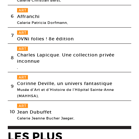
Galerie Christian Berst,
ART
6
Affranchi
Galerie Patricia Dorfmann,
ART
7
OVNi folies ! 8e édition
ART
Charles Lapicque. Une collection privée
8
inconnue
,
ART
Corinne Deville, un univers fantastique
9
Musée d’Art et d’Histoire de l’Hôpital Sainte-Anne
(MAHHSA),
ART
10
Jean Dubuffet
Galerie Jeanne Bucher Jaeger,
LES PLUS