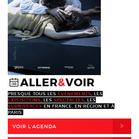
ALLER
&
VOIR
@
PRESQUE TOUS LES
ÉVÈNEMENTS
, LES
EXPOSITIONS
, LES
SPECTACLES
, LES
VERNISSAGES
EN FRANCE, EN RÉGION ET À
PARIS.
,
VOIR L'AGENDA