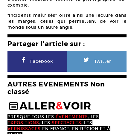
exemple.
“Incidents maîtrisés” offre ainsi une lecture dans
les marges, celles qui permettent de voir le
monde sous un autre angle.
Partager l'article sur :
F
L
Facebook
Twitter
AUTRES EVENEMENTS Non
classé
ALLER
&
VOIR
@
PRESQUE TOUS LES
ÉVÈNEMENTS
, LES
EXPOSITIONS
, LES
SPECTACLES
, LES
VERNISSAGES
EN FRANCE, EN RÉGION ET À