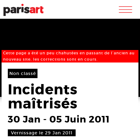
m
Cette page a été un peu chahutées en passant de l’ancien au
nouveau site, les corrections sont en cours.
Non classé
Incidents
maîtrisés
30 Jan
-
05 Juin 2011
Vernissage le 29 Jan 2011