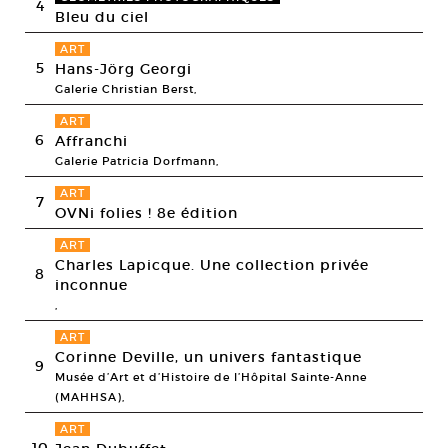
4
Bleu du ciel
ART
5
Hans-Jörg Georgi
Galerie Christian Berst,
ART
6
Affranchi
Galerie Patricia Dorfmann,
ART
7
OVNi folies ! 8e édition
ART
Charles Lapicque. Une collection privée
8
inconnue
,
ART
Corinne Deville, un univers fantastique
9
Musée d’Art et d’Histoire de l’Hôpital Sainte-Anne
(MAHHSA),
ART
10